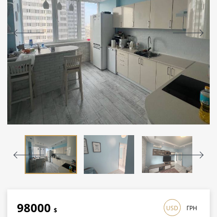
98000
USD
ГРН
$