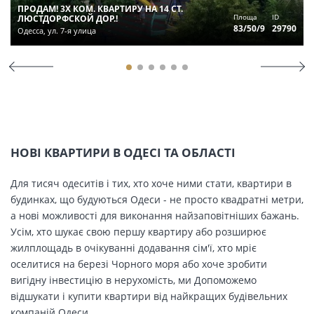
ПРОДАМ! 3Х КОМ. КВАРТИРУ НА 14 СТ.
Площа
ID
ЛЮСТДОРФСКОЙ ДОР.!
83/50/9
29790
Одесса, ул. 7-я улица
НОВІ КВАРТИРИ В ОДЕСІ ТА ОБЛАСТІ
Для тисяч одеситів і тих, хто хоче ними стати, квартири в
будинках, що будуються Одеси - не просто квадратні метри,
а нові можливості для виконання найзаповітніших бажань.
Усім, хто шукає свою першу квартиру або розширює
жилплощадь в очікуванні додавання сім'ї, хто мріє
оселитися на березі Чорного моря або хоче зробити
вигідну інвестицію в нерухомість, ми Допоможемо
відшукати і купити квартири від найкращих будівельних
компаній Одеси.