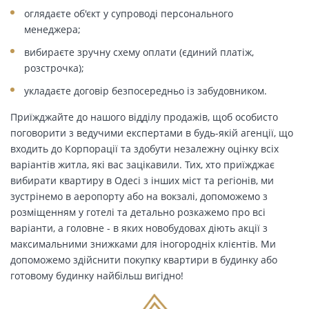
оглядаєте об'єкт у супроводі персонального
менеджера;
вибираєте зручну схему оплати (єдиний платіж,
розстрочка);
укладаєте договір безпосередньо із забудовником.
Приїжджайте до нашого відділу продажів, щоб особисто
поговорити з ведучими експертами в будь-якій агенції, що
входить до Корпорації та здобути незалежну оцінку всіх
варіантів житла, які вас зацікавили. Тих, хто приїжджає
вибирати квартиру в Одесі з інших міст та регіонів, ми
зустрінемо в аеропорту або на вокзалі, допоможемо з
розміщенням у готелі та детально розкажемо про всі
варіанти, а головне - в яких новобудовах діють акції з
максимальними знижками для іногородніх клієнтів. Ми
допоможемо здійснити покупку квартири в будинку або
готовому будинку найбільш вигідно!