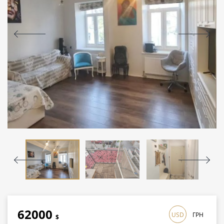
62000
USD
ГРН
$