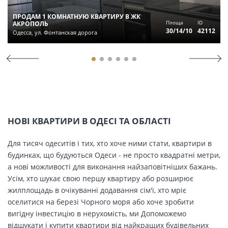
ПРОДАМ 1 КОМНАТНУЮ КВАРТИРУ В ЖК
Площа
ID
АКРОПОЛЬ
30/14/10
42112
Одесса, ул. Фонтанская дорога
НОВІ КВАРТИРИ В ОДЕСІ ТА ОБЛАСТІ
Для тисяч одеситів і тих, хто хоче ними стати, квартири в
будинках, що будуються Одеси - не просто квадратні метри,
а нові можливості для виконання найзаповітніших бажань.
Усім, хто шукає свою першу квартиру або розширює
жилплощадь в очікуванні додавання сім'ї, хто мріє
оселитися на березі Чорного моря або хоче зробити
вигідну інвестицію в нерухомість, ми Допоможемо
відшукати і купити квартири від найкращих будівельних