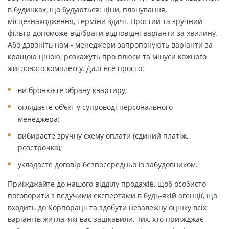
в будинках, що будуються: ціни, планування,
місцезнаходження, терміни здачі. Простий та зручний
фільтр допоможе відібрати відповідні варіанти за хвилину.
Або дзвоніть нам - менеджери запропонують варіанти за
кращою ціною, розкажуть про плюси та мінуси кожного
житлового комплексу. Далі все просто:
ви бронюєте обрану квартиру;
оглядаєте об'єкт у супроводі персонального
менеджера;
вибираєте зручну схему оплати (єдиний платіж,
розстрочка);
укладаєте договір безпосередньо із забудовником.
Приїжджайте до нашого відділу продажів, щоб особисто
поговорити з ведучими експертами в будь-якій агенції, що
входить до Корпорації та здобути незалежну оцінку всіх
варіантів житла, які вас зацікавили. Тих, хто приїжджає