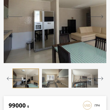
99000
USD
ГРН
$