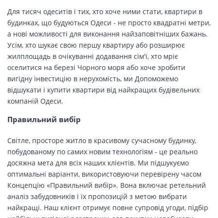
Для тисяч одеситів і тих, хто хоче ними стати, квартири в
будинках, що будуються Одеси - не просто квадратні метри,
а нові можливості для виконання найзаповітніших бажань.
Усім, хто шукає свою першу квартиру або розширює
жилплощадь в очікуванні додавання сім'ї, хто мріє
оселитися на березі Чорного моря або хоче зробити
вигідну інвестицію в нерухомість, ми Допоможемо
відшукати і купити квартири від найкращих будівельних
компаній Одеси.
Правильний вибір
Світле, просторе житло в красивому сучасному будинку,
побудованому по самих новим технологіям - це реально
досяжна мета для всіх наших клієнтів. Ми підшукуємо
оптимальні варіанти, використовуючи перевірену часом
Концепцію «Правильний вибір». Вона включає ретельний
аналіз забудовників і їх пропозицій з метою вибрати
найкращі. Наш клієнт отримує повне супровід угоди, підбір