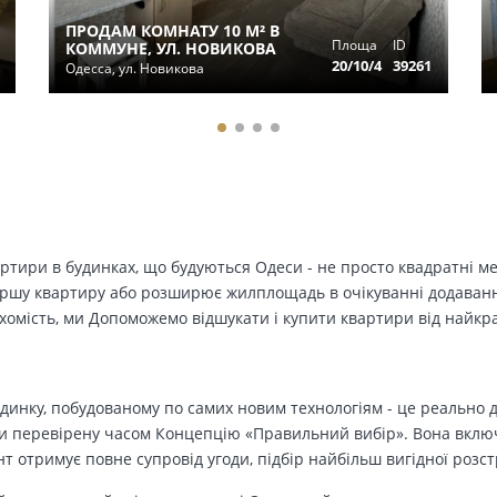
ПРОДАМ КОМНАТУ 10 М² В
Площа
ID
КОММУНЕ, УЛ. НОВИКОВА
20/10/4
39261
Одесса, ул. Новикова
вартири в будинках, що будуються Одеси - не просто квадратні м
ершу квартиру або розширює жилплощадь в очікуванні додавання 
ухомість, ми Допоможемо відшукати і купити квартири від найк
динку, побудованому по самих новим технологіям - це реально д
 перевірену часом Концепцію «Правильний вибір». Вона включа
т отримує повне супровід угоди, підбір найбільш вигідної розс