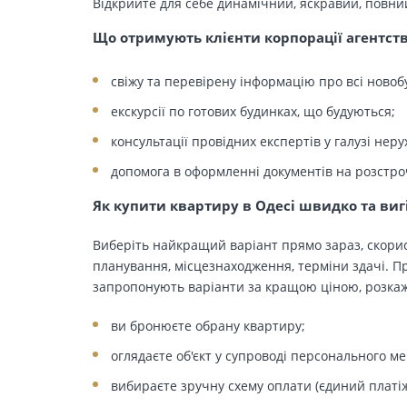
Відкрийте для себе динамічний, яскравий, повни
Що отримують клієнти корпорації агентст
свіжу та перевірену інформацію про всі новоб
екскурсії по готових будинках, що будуються;
консультації провідних експертів у галузі неру
допомога в оформленні документів на розстро
Як купити квартиру в Одесі швидко та виг
Виберіть найкращий варіант прямо зараз, скорис
планування, місцезнаходження, терміни здачі. Пр
запропонують варіанти за кращою ціною, розкажу
ви бронюєте обрану квартиру;
оглядаєте об'єкт у супроводі персонального м
вибираєте зручну схему оплати (єдиний платіж