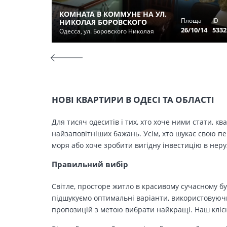
КОМНАТА В КОММУНЕ НА УЛ.
Площа
ID
НИКОЛАЯ БОРОВСКОГО
26/10/14
5332
Одесса, ул. Боровского Николая
НОВІ КВАРТИРИ В ОДЕСІ ТА ОБЛАСТІ
Для тисяч одеситів і тих, хто хоче ними стати, к
найзаповітніших бажань. Усім, хто шукає свою п
моря або хоче зробити вигідну інвестицію в нер
Правильний вибір
Світле, просторе житло в красивому сучасному бу
підшукуємо оптимальні варіанти, використовуючи
пропозицій з метою вибрати найкращі. Наш клієн