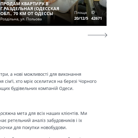
ПРОДАМ КВАРТИРУ В
Г.РАЗДЕЛЬНАЯ (ОДЕССКАЯ
КОМНАТ
Площа
ID
ОБЛ., 70 КМ ОТ ОДЕССЫ
ГОРЬКО
20/12/5
42671
Роздільна, ул. Польова
Одесса, у
етри, а нові можливості для виконання
сім'ї, хто мріє оселитися на березі Чорного
ращих будівельних компаній Одеси.
осяжна мета для всіх наших клієнтів. Ми
є ретельний аналіз забудовників і їх
трочки для покупки новобудови.