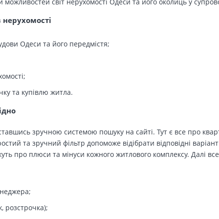
й можливостей світ нерухомості Одеси та його околиць у супров
в нерухомості
удови Одеси та його передмістя;
хомості;
чку та купівлю житла.
ідно
тавшись зручною системою пошуку на сайті. Тут є все про кварт
остий та зручний фільтр допоможе відібрати відповідні варіант
ть про плюси та мінуси кожного житлового комплексу. Далі все
енеджера;
, розстрочка);