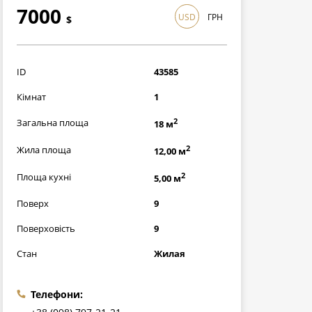
7000
USD
ГРН
$
203000
грн
ID
43585
Кімнат
1
2
Загальна площа
18 м
2
Жила площа
12,00 м
2
Площа кухні
5,00 м
Поверх
9
Поверховість
9
Стан
Жилая
Телефони: