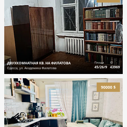
Площа
ID
ДВУХКОМНАТНАЯ КВ. НА ФИЛАТОВА
45/26/9
43969
Одесса, ул. Академика Филатова
90000 $