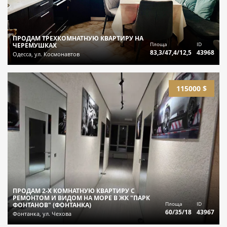
ПРОДАМ ТРЕХКОМНАТНУЮ КВАРТИРУ НА
Площа
ID
ЧЕРЕМУШКАХ
83,3/47,4/12,5
43968
Одесса, ул. Космонавтов
115000 $
ПРОДАМ 2-Х КОМНАТНУЮ КВАРТИРУ С
РЕМОНТОМ И ВИДОМ НА МОРЕ В ЖК "ПАРК
Площа
ID
ФОНТАНОВ" (ФОНТАНКА)
60/35/18
43967
Фонтанка, ул. Чехова