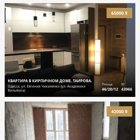
65000 $
КВАРТИРА В КИРПИЧНОМ ДОМЕ. ТАИРОВА.
Площа
ID
Одесса, ул. Евгения Чикаленко (ул. Академика
46/20/12
43966
Вильямса)
42000 $