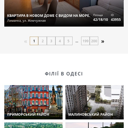
Площа
ID
КВАРТИРА В НОВОМ ДОМЕ С ВИДОМ НА МОРЕ.
42/18/10
43955
Лиманка, ул. Жемчужная
«
»
1
2
3
4
5
…
199
200
ФІЛІЇ В ОДЕСІ
ПРИМОРСЬКИЙ РАЙОН
МАЛИНОВСЬКИЙ РАЙОН