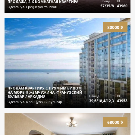
Площа
ID
ПРОДАЖА, 2-Х КОМНАТНАЯ КВАРТИРА
57/35/8
43960
Одесса, ул. Среднефонтанская
80000 $
ПРОДАМ КВАРТИРУ С ПРЯМЫМ ВИДОМ
НА МОРЕ, 9 ЖЕМЧУЖИНА, ФРАНУЗСКИЙ
Площа
ID
БУЛЬВАР / АРКАДИЯ
39,6/18,4/12,3
43958
Одесса, ул. Французский бульвар
68000 $