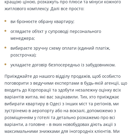
кращою ціною, розкажуть про плюси та мінуси кожного
житлового комплексу. Далі все просто:
ви бронюєте обрану квартиру;
оглядаєте об'єкт у супроводі персонального
менеджера;
вибираєте зручну схему оплати (єдиний платіж,
розстрочка);
укладаєте договір безпосередньо із забудовником.
Приїжджайте до нашого відділу продажів, щоб особисто
поговорити з ведучими експертами в будь-якій агенції, що
входить до Корпорації та здобути незалежну оцінку всіх
варіантів житла, які вас зацікавили. Тих, хто приїжджає
вибирати квартиру в Одесі з інших міст та регіонів, ми
зустрінемо в аеропорту або на вокзалі, допоможемо з
розміщенням у готелі та детально розкажемо про всі
варіанти, а головне - в яких новобудовах діють акції з
максимальними знижками для іногородніх клієнтів. Ми