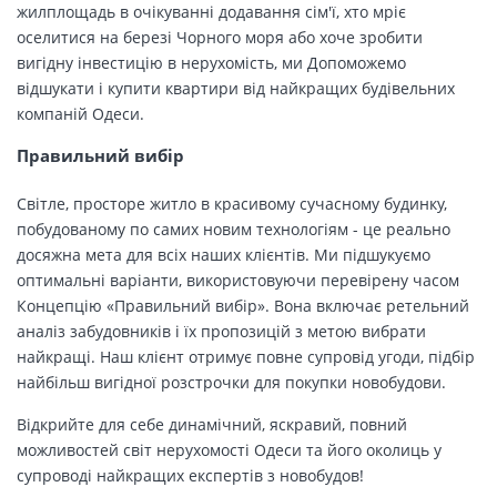
жилплощадь в очікуванні додавання сім'ї, хто мріє
оселитися на березі Чорного моря або хоче зробити
вигідну інвестицію в нерухомість, ми Допоможемо
відшукати і купити квартири від найкращих будівельних
компаній Одеси.
Правильний вибір
Світле, просторе житло в красивому сучасному будинку,
побудованому по самих новим технологіям - це реально
досяжна мета для всіх наших клієнтів. Ми підшукуємо
оптимальні варіанти, використовуючи перевірену часом
Концепцію «Правильний вибір». Вона включає ретельний
аналіз забудовників і їх пропозицій з метою вибрати
найкращі. Наш клієнт отримує повне супровід угоди, підбір
найбільш вигідної розстрочки для покупки новобудови.
Відкрийте для себе динамічний, яскравий, повний
можливостей світ нерухомості Одеси та його околиць у
супроводі найкращих експертів з новобудов!