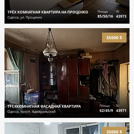
Площа
ID
ТРЁХ КОМНАТНАЯ КВАРТИРА НА ПРОЦЕНКО
85/50/16
43973
Одесса, ул. Проценко
55000 $
Площа
ID
ТРЁХКОМНАТНАЯ ФАСАДНАЯ КВАРТИРА
62/45/9
43971
Одесса, просп. Адмиральский
35000 $