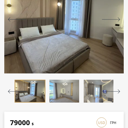
79000
USD
ГРН
$