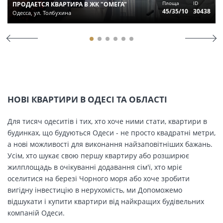
Площа
ID
ПРОДАЕТСЯ КВАРТИРА В ЖК "ОМЕГА"
45/35/10
30438
Одесса, ул. Толбухина
НОВІ КВАРТИРИ В ОДЕСІ ТА ОБЛАСТІ
Для тисяч одеситів і тих, хто хоче ними стати, квартири в
будинках, що будуються Одеси - не просто квадратні метри,
а нові можливості для виконання найзаповітніших бажань.
Усім, хто шукає свою першу квартиру або розширює
жилплощадь в очікуванні додавання сім'ї, хто мріє
оселитися на березі Чорного моря або хоче зробити
вигідну інвестицію в нерухомість, ми Допоможемо
відшукати і купити квартири від найкращих будівельних
компаній Одеси.