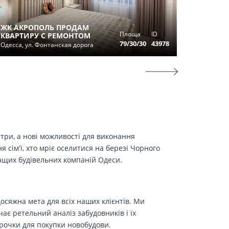
2-Х КОМ
ЖК АКРОПОЛЬ ПРОДАМ
ЖК 4 С
Площа
ID
КВАРТИРУ С РЕМОНТОМ
Одесса, п
79/30/30
43978
Одесса, ул. Фонтанская дорога
Леси Укр
етри, а нові можливості для виконання
сім'ї, хто мріє оселитися на березі Чорного
ращих будівельних компаній Одеси.
осяжна мета для всіх наших клієнтів. Ми
є ретельний аналіз забудовників і їх
трочки для покупки новобудови.