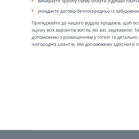
вибираєте зручну схему оплати (єдиний платіж
укладаєте договір безпосередньо із забудовни
Приїжджайте до нашого відділу продажів, щоб осо
оцінку всіх варіантів житла, які вас зацікавили. 
допоможемо з розміщенням у готелі та детально р
іногородніх клієнтів. Ми допоможемо здійснити п