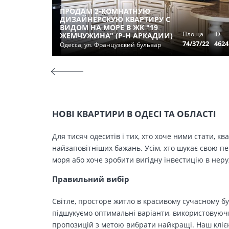
ПРОДАМ 2-КОМНАТНУЮ
ДИЗАЙНЕРСКУЮ КВАРТИРУ С
ВИДОМ НА МОРЕ В ЖК "19
Площа
ID
ЖЕМЧУЖИНА" (Р-Н АРКАДИИ)
74/37/22
4624
Одесса, ул. Французский бульвар
НОВІ КВАРТИРИ В ОДЕСІ ТА ОБЛАСТІ
Для тисяч одеситів і тих, хто хоче ними стати, к
найзаповітніших бажань. Усім, хто шукає свою п
моря або хоче зробити вигідну інвестицію в нер
Правильний вибір
Світле, просторе житло в красивому сучасному бу
підшукуємо оптимальні варіанти, використовуючи
пропозицій з метою вибрати найкращі. Наш клієн