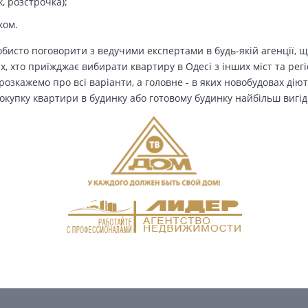
, розстрочка);
ком.
бисто поговорити з ведучими експертами в будь-якій агенції, щ
Тих, хто приїжджає вибирати квартиру в Одесі з інших міст та рег
озкажемо про всі варіанти, а головне - в яких новобудовах дію
окупку квартири в будинку або готовому будинку найбільш вигід