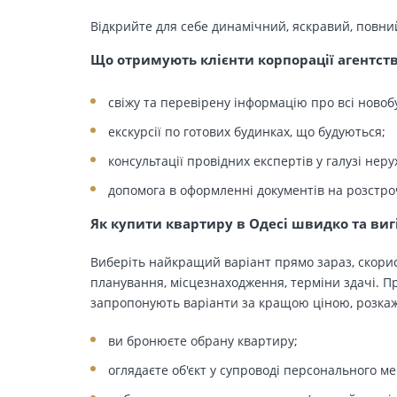
Відкрийте для себе динамічний, яскравий, повни
Що отримують клієнти корпорації агентст
свіжу та перевірену інформацію про всі новоб
екскурсії по готових будинках, що будуються;
консультації провідних експертів у галузі неру
допомога в оформленні документів на розстро
Як купити квартиру в Одесі швидко та виг
Виберіть найкращий варіант прямо зараз, скорис
планування, місцезнаходження, терміни здачі. Пр
запропонують варіанти за кращою ціною, розкажу
ви бронюєте обрану квартиру;
оглядаєте об'єкт у супроводі персонального м