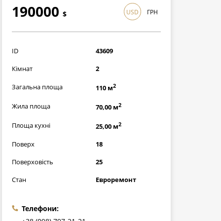
190000
USD
ГРН
$
5510000
грн
ID
43609
Кімнат
2
2
Загальна площа
110 м
2
Жила площа
70,00 м
2
Площа кухні
25,00 м
Поверх
18
Поверховість
25
Стан
Евроремонт
Телефони: