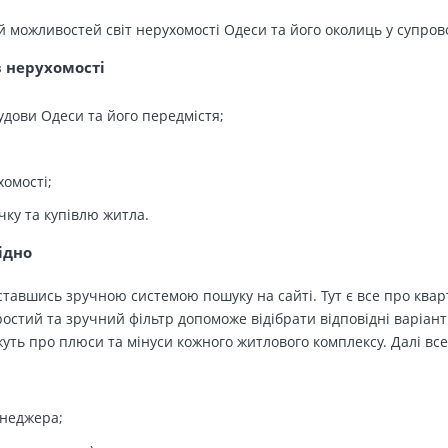
й можливостей світ нерухомості Одеси та його околиць у супров
в нерухомості
удови Одеси та його передмістя;
хомості;
чку та купівлю житла.
ідно
тавшись зручною системою пошуку на сайті. Тут є все про кварт
остий та зручний фільтр допоможе відібрати відповідні варіант
ть про плюси та мінуси кожного житлового комплексу. Далі все
енеджера;