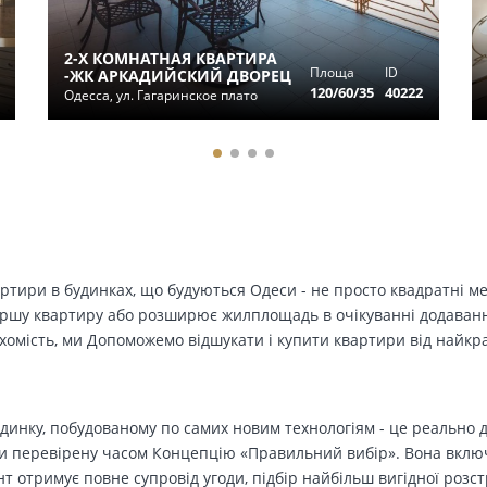
2-Х КОМНАТНАЯ КВАРТИРА
Площа
ID
-ЖК АРКАДИЙСКИЙ ДВОРЕЦ
120/60/35
40222
Одесса, ул. Гагаринское плато
вартири в будинках, що будуються Одеси - не просто квадратні м
ершу квартиру або розширює жилплощадь в очікуванні додавання 
ухомість, ми Допоможемо відшукати і купити квартири від найк
динку, побудованому по самих новим технологіям - це реально д
 перевірену часом Концепцію «Правильний вибір». Вона включа
т отримує повне супровід угоди, підбір найбільш вигідної розс