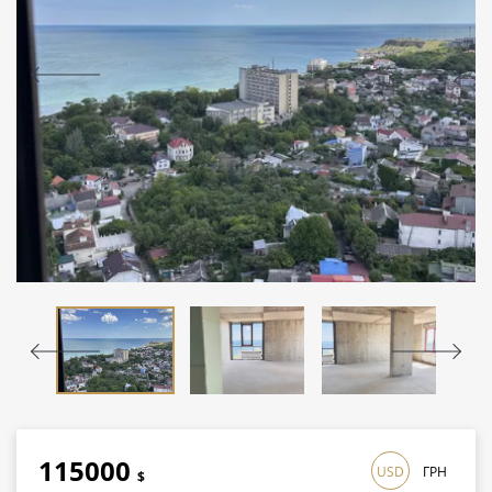
115000
USD
ГРН
$