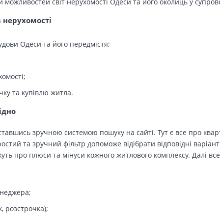
й можливостей світ нерухомості Одеси та його околиць у супров
в нерухомості
удови Одеси та його передмістя;
хомості;
чку та купівлю житла.
ідно
тавшись зручною системою пошуку на сайті. Тут є все про кварт
остий та зручний фільтр допоможе відібрати відповідні варіант
ть про плюси та мінуси кожного житлового комплексу. Далі все
енеджера;
, розстрочка);