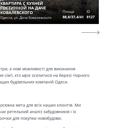
КВАРТИРА С КУХНЕЙ
ГОСТИННОЙ НА ДАЧЕ
2-Х КО
Площа
ID
КОВАЛЕВСКОГО
ЖК "ДУ
88,8/37,4/41
8127
Одесса, ул. Дача Ковалевского
Одесса, 
етри, а нові можливості для виконання
сім'ї, хто мріє оселитися на березі Чорного
ращих будівельних компаній Одеси.
осяжна мета для всіх наших клієнтів. Ми
є ретельний аналіз забудовників і їх
трочки для покупки новобудови.