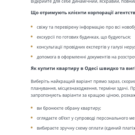
Відкрийте для себе динамічний, яскравий, повни
Що отримують клієнти корпорації агентст
свіжу та перевірену інформацію про всі новоб
екскурсії по готових будинках, що будуються;
консультації провідних експертів у галузі неру
допомога в оформленні документів на розстро
Як купити квартиру в Одесі швидко та виг
Виберіть найкращий варіант прямо зараз, скорис
планування, місцезнаходження, терміни здачі. Пр
запропонують варіанти за кращою ціною, розкажу
ви бронюєте обрану квартиру;
оглядаєте об'єкт у супроводі персонального м
вибираєте зручну схему оплати (єдиний платіж