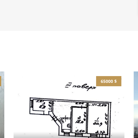
65000 $