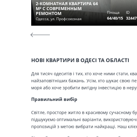
2-КОМНАТНАЯ КВАРТИРА 64
М² С СОВРЕМЕННЫМ
Площа
ID
РЕМОНТОМ
64/40/15
32447
Одесса, ул. Профсоюзная
НОВІ КВАРТИРИ В ОДЕСІ ТА ОБЛАСТІ
Для тисяч одеситів і тих, хто хоче ними стати, к
найзаповітніших бажань. Усім, хто шукає свою п
моря або хоче зробити вигідну інвестицію в нер
Правильний вибір
Світле, просторе житло в красивому сучасному бу
підшукуємо оптимальні варіанти, використовуючи
пропозицій з метою вибрати найкращі. Наш клієн