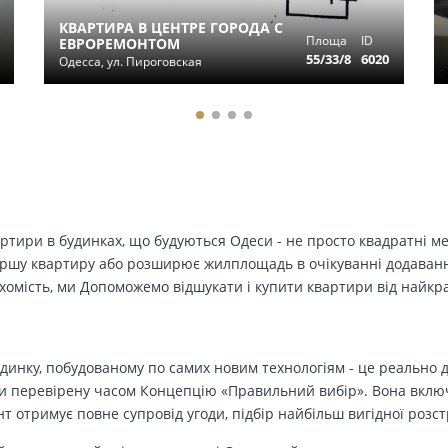
КВАРТИРА В ЦЕНТРЕ ГОРОДА С
Площа
ID
ЕВРОРЕМОНТОМ
55/33/8
6020
Одесса, ул. Пироговская
вартири в будинках, що будуються Одеси - не просто квадратні м
ершу квартиру або розширює жилплощадь в очікуванні додавання 
ухомість, ми Допоможемо відшукати і купити квартири від найк
динку, побудованому по самих новим технологіям - це реально д
 перевірену часом Концепцію «Правильний вибір». Вона включа
т отримує повне супровід угоди, підбір найбільш вигідної розс