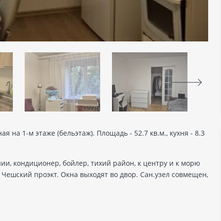
на 1-м этаже (бельэтаж). Площадь - 52.7 кв.м., кухня - 8.3
и, кондиционер, бойлер, тихий район, к центру и к морю
. Чешский проэкт. Окна выходят во двор. Сан.узел совмещен,