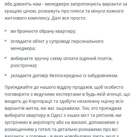
Або дзвоніть нам - менеджери запропонують варіанти за
кращою ціною, розкажуть про плюси та мінуси кожного
житлового комплексу. Далі все просто:
ви бронюєте обрану квартиру;
оглядаєте об'єкт у супроводі персонального
менеджера;
вибираєте зручну схему оплати (єдиний платіж,
розстрочка);
укладаєте договір безпосередньо із забудовником.
Приїжджайте до нашого відділу продажів, щоб особисто
поговорити з ведучими експертами в будь-якій агенції, що
входить до Корпорації та здобути незалежну оцінку всіх
варіантів житла, які вас зацікавили. Тих, хто приїжджає
вибирати квартиру в Одесі з інших міст та регіонів, ми
зустрінемо в аеропорту або на вокзалі, допоможемо з
розміщенням у готелі та детально розкажемо про всі
варіанти, а головне - в яких новобудовах діють акції з