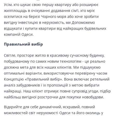
Усім, хто шукає свою першу квартиру або розширює
жилплощадь в очікуванні додавання сім'ї, хто мріє
оселитися на березі Чорного моря або хоче зробити
вигідну інвестицію в нерухомість, ми Допоможемо
відшукати і купити квартири від найкращих будівельних
компаній Одеси.
Правильний вибір
Світле, просторе житло в красивому сучасному будинку,
побудованому по самих новим технологіям - це реально
досяжна мета для всіх наших клієнтів. Ми підшукуємо
оптимальні варіанти, використовуючи перевірену часом
Концепцію «Правильний вибір». Вона включає ретельний
аналіз забудовників і їх пропозицій з метою вибрати
найкращі. Наш клієнт отримує повне супровід угоди, підбір
найбільш вигідної розстрочки для покупки новобудови.
Відкрийте для себе динамічний, яскравий, повний
можливостей світ нерухомості Одеси та його околиць у