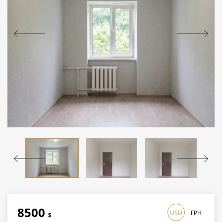
8500
USD
ГРН
$