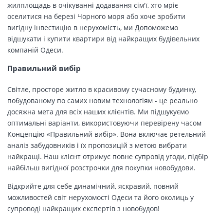
жилплощадь в очікуванні додавання сім'ї, хто мріє
оселитися на березі Чорного моря або хоче зробити
вигідну інвестицію в нерухомість, ми Допоможемо
відшукати і купити квартири від найкращих будівельних
компаній Одеси.
Правильний вибір
Світле, просторе житло в красивому сучасному будинку,
побудованому по самих новим технологіям - це реально
досяжна мета для всіх наших клієнтів. Ми підшукуємо
оптимальні варіанти, використовуючи перевірену часом
Концепцію «Правильний вибір». Вона включає ретельний
аналіз забудовників і їх пропозицій з метою вибрати
найкращі. Наш клієнт отримує повне супровід угоди, підбір
найбільш вигідної розстрочки для покупки новобудови.
Відкрийте для себе динамічний, яскравий, повний
можливостей світ нерухомості Одеси та його околиць у
супроводі найкращих експертів з новобудов!