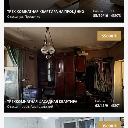
Площа
ID
ТРЁХ КОМНАТНАЯ КВАРТИРА НА ПРОЦЕНКО
85/50/16
43973
Одесса, ул. Проценко
55000 $
Площа
ID
ТРЁХКОМНАТНАЯ ФАСАДНАЯ КВАРТИРА
62/45/9
43971
Одесса, просп. Адмиральский
35000 $