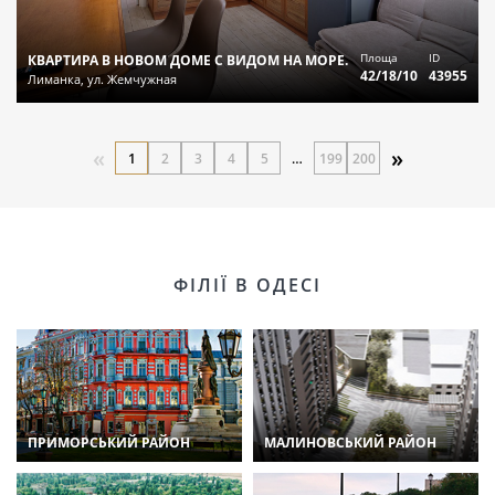
Площа
ID
КВАРТИРА В НОВОМ ДОМЕ С ВИДОМ НА МОРЕ.
42/18/10
43955
Лиманка, ул. Жемчужная
«
»
1
2
3
4
5
…
199
200
ФІЛІЇ В ОДЕСІ
ПРИМОРСЬКИЙ РАЙОН
МАЛИНОВСЬКИЙ РАЙОН