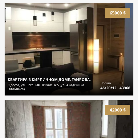
65000 $
КВАРТИРА В КИРПИЧНОМ ДОМЕ. ТАИРОВА.
Площа
ID
Одесса, ул. Евгения Чикаленко (ул. Академика
46/20/12
43966
Вильямса)
42000 $