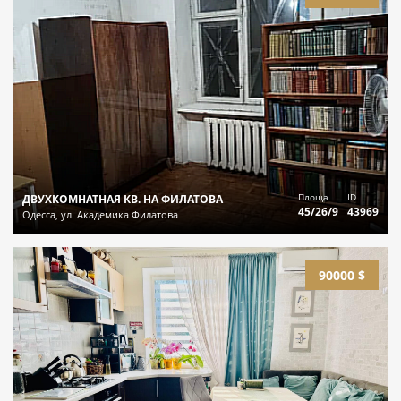
Площа
ID
ДВУХКОМНАТНАЯ КВ. НА ФИЛАТОВА
45/26/9
43969
Одесса, ул. Академика Филатова
90000 $