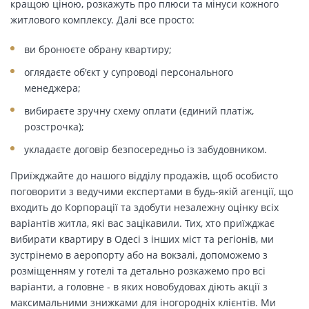
кращою ціною, розкажуть про плюси та мінуси кожного
житлового комплексу. Далі все просто:
ви бронюєте обрану квартиру;
оглядаєте об'єкт у супроводі персонального
менеджера;
вибираєте зручну схему оплати (єдиний платіж,
розстрочка);
укладаєте договір безпосередньо із забудовником.
Приїжджайте до нашого відділу продажів, щоб особисто
поговорити з ведучими експертами в будь-якій агенції, що
входить до Корпорації та здобути незалежну оцінку всіх
варіантів житла, які вас зацікавили. Тих, хто приїжджає
вибирати квартиру в Одесі з інших міст та регіонів, ми
зустрінемо в аеропорту або на вокзалі, допоможемо з
розміщенням у готелі та детально розкажемо про всі
варіанти, а головне - в яких новобудовах діють акції з
максимальними знижками для іногородніх клієнтів. Ми