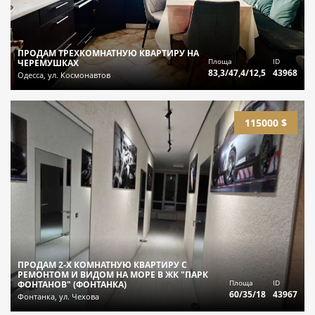
ПРОДАМ ТРЕХКОМНАТНУЮ КВАРТИРУ НА
Площа
ID
ЧЕРЕМУШКАХ
83,3/47,4/12,5
43968
Одесса, ул. Космонавтов
115000 $
ПРОДАМ 2-Х КОМНАТНУЮ КВАРТИРУ С
РЕМОНТОМ И ВИДОМ НА МОРЕ В ЖК "ПАРК
Площа
ID
ФОНТАНОВ" (ФОНТАНКА)
60/35/18
43967
Фонтанка, ул. Чехова