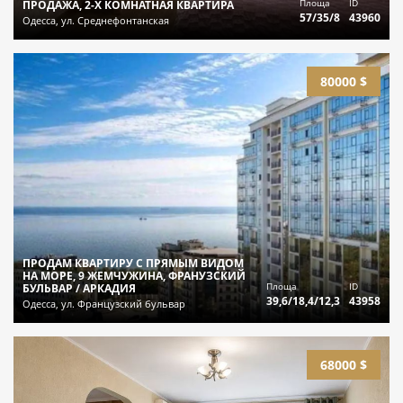
Площа
ID
ПРОДАЖА, 2-Х КОМНАТНАЯ КВАРТИРА
57/35/8
43960
Одесса, ул. Среднефонтанская
80000 $
ПРОДАМ КВАРТИРУ С ПРЯМЫМ ВИДОМ
НА МОРЕ, 9 ЖЕМЧУЖИНА, ФРАНУЗСКИЙ
Площа
ID
БУЛЬВАР / АРКАДИЯ
39,6/18,4/12,3
43958
Одесса, ул. Французский бульвар
68000 $