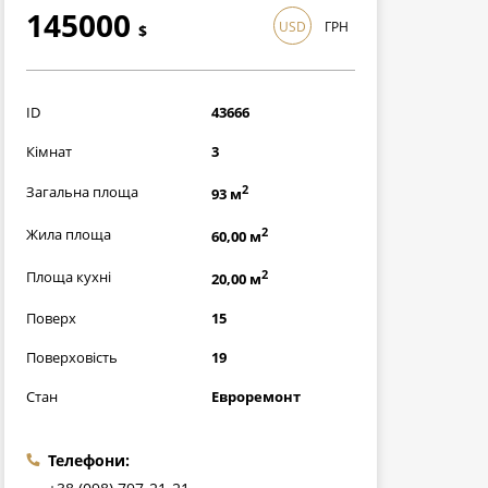
145000
USD
ГРН
$
4205000
грн
ID
43666
Кімнат
3
2
Загальна площа
93 м
2
Жила площа
60,00 м
2
Площа кухні
20,00 м
Поверх
15
Поверховість
19
Стан
Евроремонт
Телефони: