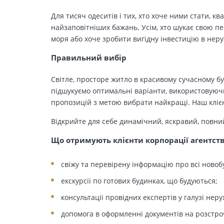
Для тисяч одеситів і тих, хто хоче ними стати, к
найзаповітніших бажань. Усім, хто шукає свою п
моря або хоче зробити вигідну інвестицію в нер
Правильний вибір
Світле, просторе житло в красивому сучасному бу
підшукуємо оптимальні варіанти, використовуючи
пропозицій з метою вибрати найкращі. Наш клієн
Відкрийте для себе динамічний, яскравий, повни
Що отримують клієнти корпорації агентст
свіжу та перевірену інформацію про всі новоб
екскурсії по готових будинках, що будуються;
консультації провідних експертів у галузі неру
допомога в оформленні документів на розстро