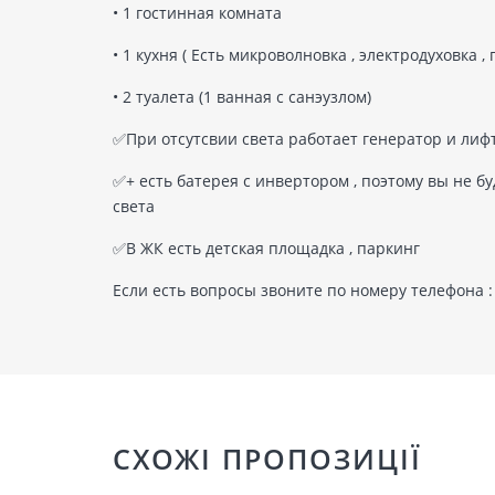
• 1 гостинная комната
• 1 кухня ( Есть микроволновка , электродуховка ,
• 2 туалета (1 ванная с санэузлом)
✅️При отсутсвии света работает генератор и ли
✅️+ есть батерея с инвертором , поэтому вы не 
света
✅️В ЖК есть детская площадка , паркинг
Если есть вопросы звоните по номеру телефона :
СХОЖІ ПРОПОЗИЦІЇ