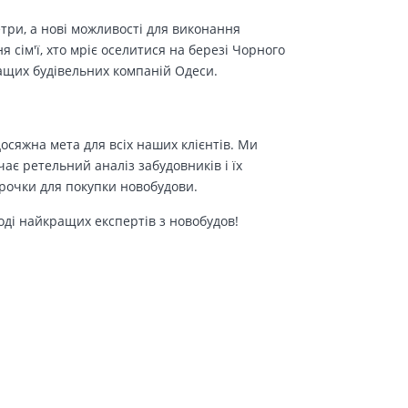
етри, а нові можливості для виконання
сім'ї, хто мріє оселитися на березі Чорного
ращих будівельних компаній Одеси.
осяжна мета для всіх наших клієнтів. Ми
є ретельний аналіз забудовників і їх
трочки для покупки новобудови.
оді найкращих експертів з новобудов!