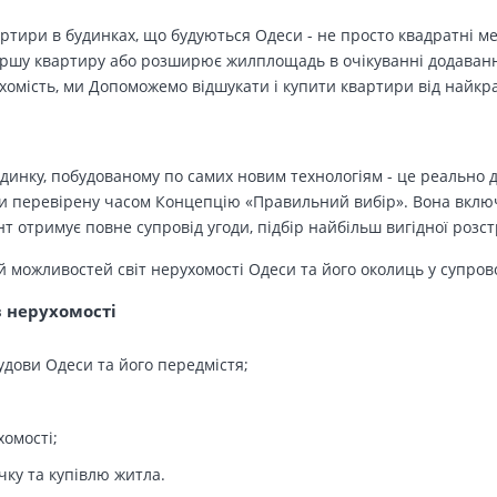
вартири в будинках, що будуються Одеси - не просто квадратні м
ершу квартиру або розширює жилплощадь в очікуванні додавання 
ухомість, ми Допоможемо відшукати і купити квартири від найк
динку, побудованому по самих новим технологіям - це реально д
 перевірену часом Концепцію «Правильний вибір». Вона включа
т отримує повне супровід угоди, підбір найбільш вигідної розс
й можливостей світ нерухомості Одеси та його околиць у супров
в нерухомості
удови Одеси та його передмістя;
хомості;
чку та купівлю житла.