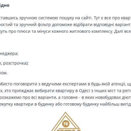
ідно
тавшись зручною системою пошуку на сайті. Тут є все про кварт
остий та зручний фільтр допоможе відібрати відповідні варіант
ть про плюси та мінуси кожного житлового комплексу. Далі все
енеджера;
, розстрочка);
ком.
бисто поговорити з ведучими експертами в будь-якій агенції, щ
Тих, хто приїжджає вибирати квартиру в Одесі з інших міст та рег
озкажемо про всі варіанти, а головне - в яких новобудовах дію
окупку квартири в будинку або готовому будинку найбільш вигід