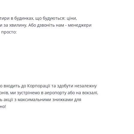
ири в будинках, що будуються: ціни,
и за хвилину. Або дзвоніть нам - менеджери
 просто:
о входить до Корпорації та здобути незалежну
іонів, ми зустрінемо в аеропорту або на вокзалі,
ть акції з максимальними знижками для
но!