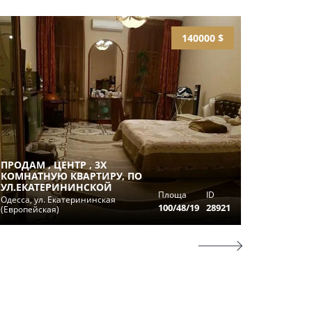
140000 $
ПРОДАМ , ЦЕНТР , 3Х
КОМНАТНУЮ КВАРТИРУ, ПО
3-Х КО
УЛ.ЕКАТЕРИНИНСКОЙ
Площа
ID
НА УЛИ
Одесса, ул. Екатерининская
100/48/19
28921
(Европейская)
Одесса, у