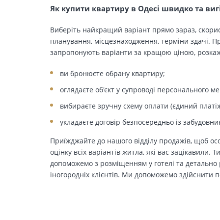
Як купити квартиру в Одесі швидко та виг
Виберіть найкращий варіант прямо зараз, скорис
планування, місцезнаходження, терміни здачі. Пр
запропонують варіанти за кращою ціною, розкажу
ви бронюєте обрану квартиру;
оглядаєте об'єкт у супроводі персонального м
вибираєте зручну схему оплати (єдиний платіж
укладаєте договір безпосередньо із забудовни
Приїжджайте до нашого відділу продажів, щоб осо
оцінку всіх варіантів житла, які вас зацікавили. 
допоможемо з розміщенням у готелі та детально р
іногородніх клієнтів. Ми допоможемо здійснити п