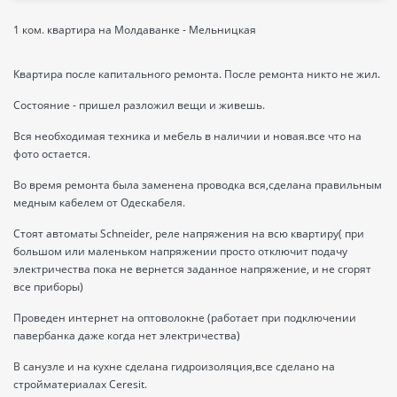
1 ком. квартира на Молдаванке - Мельницкая
Квартира после капитального ремонта. После ремонта никто не жил.
Состояние - пришел разложил вещи и живешь.
Вся необходимая техника и мебель в наличии и новая.все что на
фото остается.
Во время ремонта была заменена проводка вся,сделана правильным
медным кабелем от Одескабеля.
Стоят автоматы Schneider, реле напряжения на всю квартиру( при
большом или маленьком напряжении просто отключит подачу
электричества пока не вернется заданное напряжение, и не сгорят
все приборы)
Проведен интернет на оптоволокне (работает при подключении
павербанка даже когда нет электричества)
В санузле и на кухне сделана гидроизоляция,все сделано на
стройматериалах Ceresit.