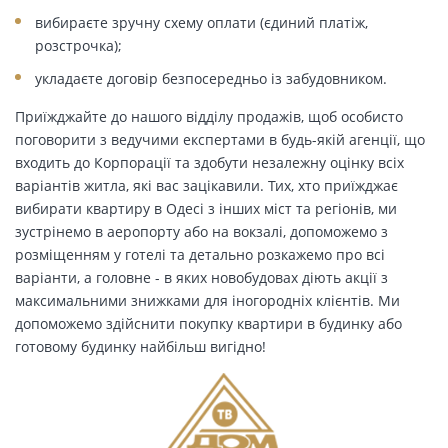
вибираєте зручну схему оплати (єдиний платіж,
розстрочка);
укладаєте договір безпосередньо із забудовником.
Приїжджайте до нашого відділу продажів, щоб особисто
поговорити з ведучими експертами в будь-якій агенції, що
входить до Корпорації та здобути незалежну оцінку всіх
варіантів житла, які вас зацікавили. Тих, хто приїжджає
вибирати квартиру в Одесі з інших міст та регіонів, ми
зустрінемо в аеропорту або на вокзалі, допоможемо з
розміщенням у готелі та детально розкажемо про всі
варіанти, а головне - в яких новобудовах діють акції з
максимальними знижками для іногородніх клієнтів. Ми
допоможемо здійснити покупку квартири в будинку або
готовому будинку найбільш вигідно!