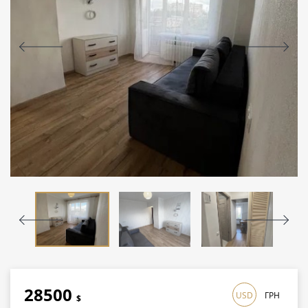
28500
USD
ГРН
$