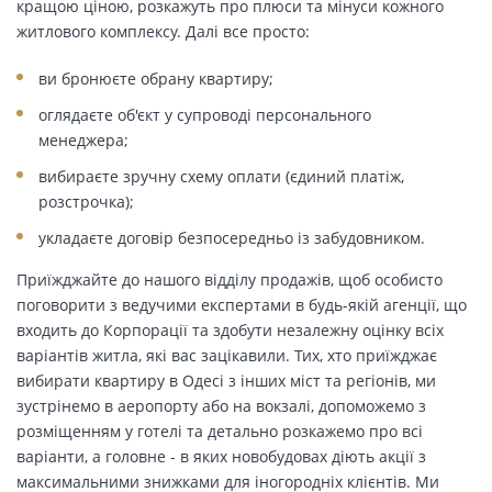
кращою ціною, розкажуть про плюси та мінуси кожного
житлового комплексу. Далі все просто:
ви бронюєте обрану квартиру;
оглядаєте об'єкт у супроводі персонального
менеджера;
вибираєте зручну схему оплати (єдиний платіж,
розстрочка);
укладаєте договір безпосередньо із забудовником.
Приїжджайте до нашого відділу продажів, щоб особисто
поговорити з ведучими експертами в будь-якій агенції, що
входить до Корпорації та здобути незалежну оцінку всіх
варіантів житла, які вас зацікавили. Тих, хто приїжджає
вибирати квартиру в Одесі з інших міст та регіонів, ми
зустрінемо в аеропорту або на вокзалі, допоможемо з
розміщенням у готелі та детально розкажемо про всі
варіанти, а головне - в яких новобудовах діють акції з
максимальними знижками для іногородніх клієнтів. Ми