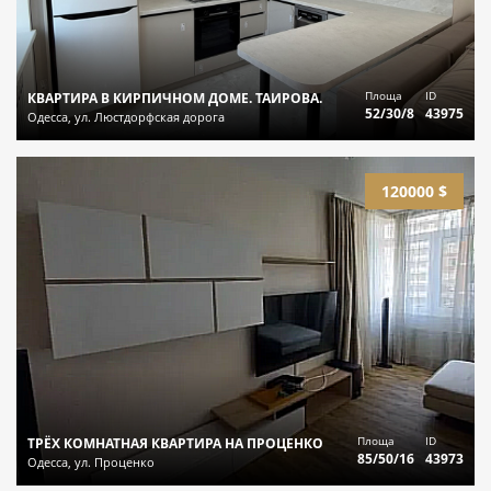
Площа
ID
КВАРТИРА В КИРПИЧНОМ ДОМЕ. ТАИРОВА.
52/30/8
43975
Одесса, ул. Люстдорфская дорога
120000 $
Площа
ID
ТРЁХ КОМНАТНАЯ КВАРТИРА НА ПРОЦЕНКО
85/50/16
43973
Одесса, ул. Проценко