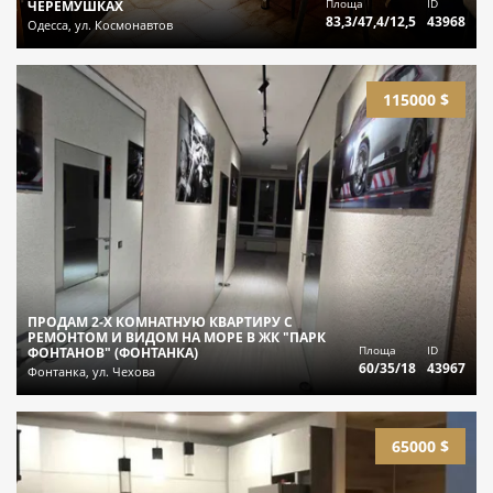
Площа
ID
ЧЕРЕМУШКАХ
83,3/47,4/12,5
43968
Одесса, ул. Космонавтов
115000 $
ПРОДАМ 2-Х КОМНАТНУЮ КВАРТИРУ С
РЕМОНТОМ И ВИДОМ НА МОРЕ В ЖК "ПАРК
Площа
ID
ФОНТАНОВ" (ФОНТАНКА)
60/35/18
43967
Фонтанка, ул. Чехова
65000 $