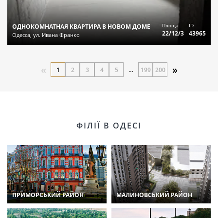
Площа
ID
ОДНОКОМНАТНАЯ КВАРТИРА В НОВОМ ДОМЕ
22/12/3
43965
Одесса, ул. Ивана Франко
«
»
1
2
3
4
5
…
199
200
ФІЛІЇ В ОДЕСІ
ПРИМОРСЬКИЙ РАЙОН
МАЛИНОВСЬКИЙ РАЙОН