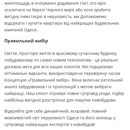
жилплощадь в очікуванні додавання сім'ї, хто мріє
оселитися на березі Чорного моря або хоче зробити
вигідну інвестицію в нерухомість, ми Допоможемо
відшукати і купити квартири від найкращих будівельних
компаній Одеси.
Правильний вибір
Світле, просторе житло в красивому сучасному будинку,
побудованому по самих новим технологіям - це реально
досяжна мета для всіх наших клієнтів. Ми підшукуємо
оптимальні варіанти, використовуючи перевірену часом
Концепцію «Правильний вибір». Вона включає ретельний
аналіз забудовників і їх пропозицій з метою вибрати
найкращі. Наш клієнт отримує повне супровід угоди, підбір
найбільш вигідної розстрочки для покупки новобудови.
Відкрийте для себе динамічний, яскравий, повний
можливостей світ нерухомості Одеси та його околиць у
супроводі найкращих експертів з новобудов!