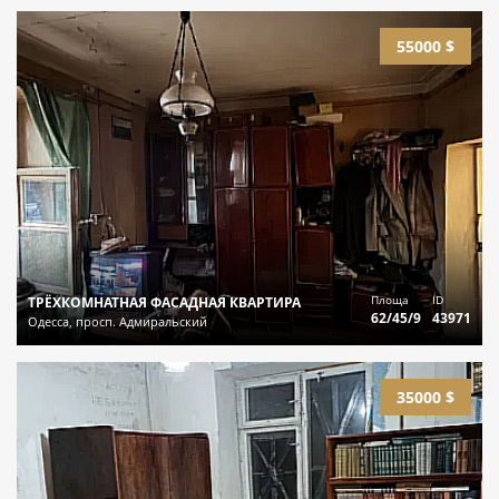
55000 $
Площа
ID
ТРЁХКОМНАТНАЯ ФАСАДНАЯ КВАРТИРА
62/45/9
43971
Одесса, просп. Адмиральский
35000 $