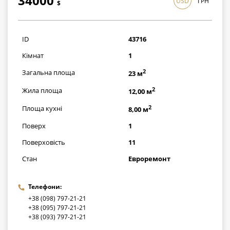
34000
USD
ГРН
$
986000
грн
ID
43716
Кімнат
1
2
Загальна площа
23 м
2
Жила площа
12,00 м
2
Площа кухні
8,00 м
Поверх
1
Поверховість
11
Стан
Евроремонт
Телефони:
+38 (098) 797-21-21
+38 (095) 797-21-21
+38 (093) 797-21-21