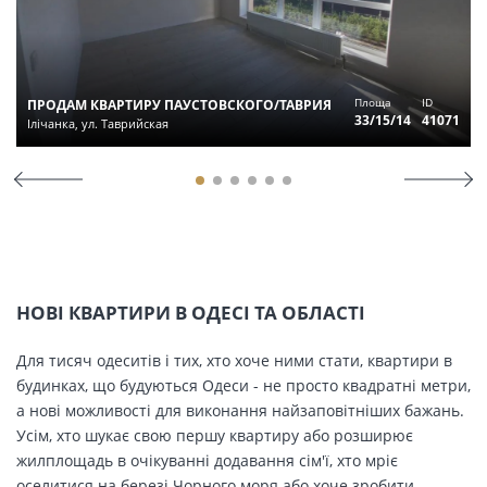
Площа
ID
ПРОДАМ КВАРТИРУ ПАУСТОВСКОГО/ТАВРИЯ
33/15/14
41071
Ілічанка, ул. Таврийская
НОВІ КВАРТИРИ В ОДЕСІ ТА ОБЛАСТІ
Для тисяч одеситів і тих, хто хоче ними стати, квартири в
будинках, що будуються Одеси - не просто квадратні метри,
а нові можливості для виконання найзаповітніших бажань.
Усім, хто шукає свою першу квартиру або розширює
жилплощадь в очікуванні додавання сім'ї, хто мріє
оселитися на березі Чорного моря або хоче зробити