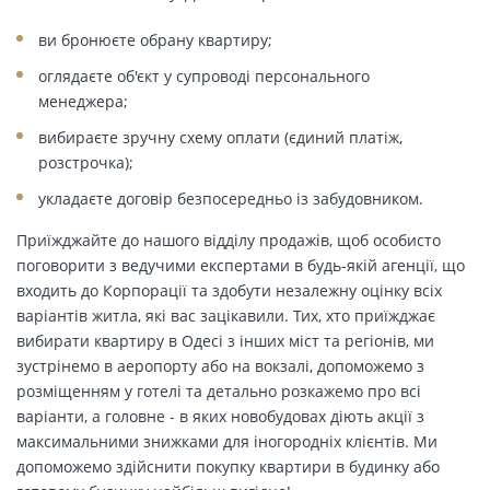
ви бронюєте обрану квартиру;
оглядаєте об'єкт у супроводі персонального
менеджера;
вибираєте зручну схему оплати (єдиний платіж,
розстрочка);
укладаєте договір безпосередньо із забудовником.
Приїжджайте до нашого відділу продажів, щоб особисто
поговорити з ведучими експертами в будь-якій агенції, що
входить до Корпорації та здобути незалежну оцінку всіх
варіантів житла, які вас зацікавили. Тих, хто приїжджає
вибирати квартиру в Одесі з інших міст та регіонів, ми
зустрінемо в аеропорту або на вокзалі, допоможемо з
розміщенням у готелі та детально розкажемо про всі
варіанти, а головне - в яких новобудовах діють акції з
максимальними знижками для іногородніх клієнтів. Ми
допоможемо здійснити покупку квартири в будинку або