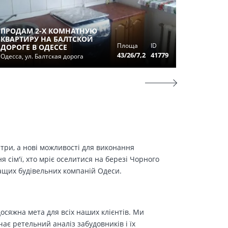
ПРОДАМ 2-Х КОМНАТНУЮ
КВАРТИРУ НА БАЛТСКОЙ
ДВУХК
Площа
ID
ДОРОГЕ В ОДЕССЕ
ЧЕРЕМ
43/26/7,2
41779
Одесса, ул. Балтская дорога
Одесса, у
етри, а нові можливості для виконання
сім'ї, хто мріє оселитися на березі Чорного
ращих будівельних компаній Одеси.
осяжна мета для всіх наших клієнтів. Ми
є ретельний аналіз забудовників і їх