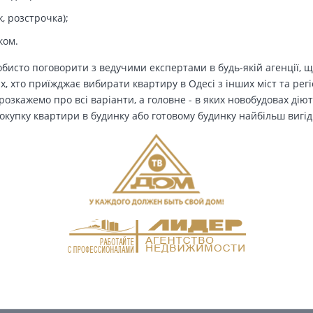
, розстрочка);
ком.
бисто поговорити з ведучими експертами в будь-якій агенції, щ
Тих, хто приїжджає вибирати квартиру в Одесі з інших міст та рег
озкажемо про всі варіанти, а головне - в яких новобудовах дію
окупку квартири в будинку або готовому будинку найбільш вигід