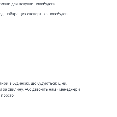
трочки для покупки новобудови.
оді найкращих експертів з новобудов!
ири в будинках, що будуються: ціни,
и за хвилину. Або дзвоніть нам - менеджери
 просто: