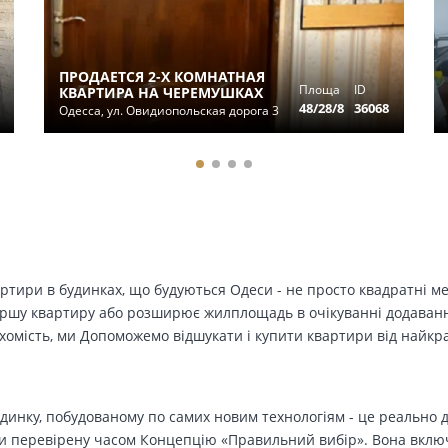
ПРОДАЕТСЯ 2-Х КОМНАТНАЯ
Площа
ID
КВАРТИРА НА ЧЕРЕМУШКАХ
48/28/8
36068
Одесса, ул. Овидиопольская дорога 3
вартири в будинках, що будуються Одеси - не просто квадратні м
ершу квартиру або розширює жилплощадь в очікуванні додавання 
ухомість, ми Допоможемо відшукати і купити квартири від найк
динку, побудованому по самих новим технологіям - це реально д
 перевірену часом Концепцію «Правильний вибір». Вона включа