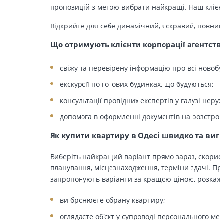
пропозицій з метою вибрати найкращі. Наш клієн
Відкрийте для себе динамічний, яскравий, повни
Що отримують клієнти корпорації агентст
свіжу та перевірену інформацію про всі новоб
екскурсії по готових будинках, що будуються;
консультації провідних експертів у галузі неру
допомога в оформленні документів на розстро
Як купити квартиру в Одесі швидко та виг
Виберіть найкращий варіант прямо зараз, скорис
планування, місцезнаходження, терміни здачі. Пр
запропонують варіанти за кращою ціною, розкажу
ви бронюєте обрану квартиру;
оглядаєте об'єкт у супроводі персонального м