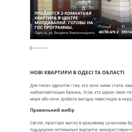
ПРОДАЕТСЯ 2-КОМНАТНАЯ
КВАРТИРА В ЦЕНТРЕ
МОЛДАВАНКИ. ГОТОВЫ НА
Площа
ID
ГОС ПРОГРАММЫ.
40/30,4/9,2
35514
Одесса, ул. Богдана Хмельницкого
НОВІ КВАРТИРИ В ОДЕСІ ТА ОБЛАСТІ
Для тисяч одеситів і тих, хто хоче ними стати, к
найзаповітніших бажань. Усім, хто шукає свою п
моря або хоче зробити вигідну інвестицію в нер
Правильний вибір
Світле, просторе житло в красивому сучасному бу
підшукуємо оптимальні варіанти, використовуючи