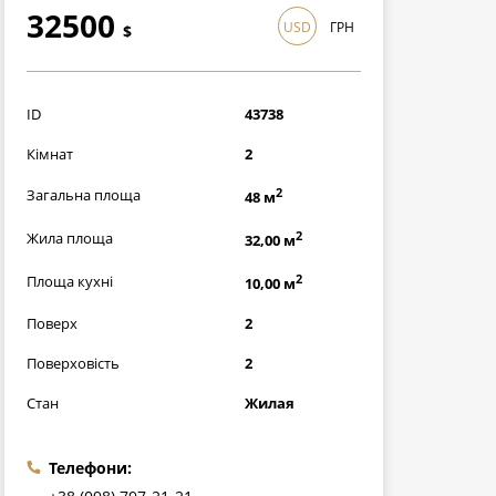
32500
USD
ГРН
$
942500
грн
ID
43738
Кімнат
2
2
Загальна площа
48 м
2
Жила площа
32,00 м
2
Площа кухні
10,00 м
Поверх
2
Поверховість
2
Стан
Жилая
Телефони: