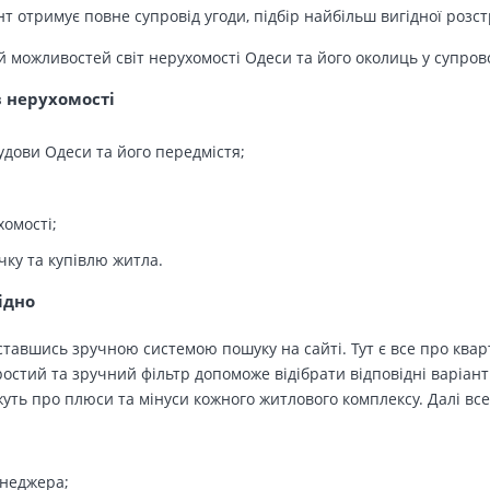
т отримує повне супровід угоди, підбір найбільш вигідної розс
й можливостей світ нерухомості Одеси та його околиць у супров
в нерухомості
удови Одеси та його передмістя;
хомості;
чку та купівлю житла.
ідно
тавшись зручною системою пошуку на сайті. Тут є все про кварт
остий та зручний фільтр допоможе відібрати відповідні варіант
ть про плюси та мінуси кожного житлового комплексу. Далі все
енеджера;