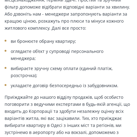
фільтр допоможе відібрати відповідні варіанти за хвилину.
Або дзвоніть нам - менеджери запропонують варіанти за
кращою ціною, розкажуть про плюси та мінуси кожного
житлового комплексу. Далі все просто:
ви бронюєте обрану квартиру;
оглядаєте об'єкт у супроводі персонального
менеджера;
вибираєте зручну схему оплати (єдиний платіж,
розстрочка);
укладаєте договір безпосередньо із забудовником.
Приїжджайте до нашого відділу продажів, щоб особисто
поговорити з ведучими експертами в будь-якій агенції, що
входить до Корпорації та здобути незалежну оцінку всіх
варіантів житла, які вас зацікавили. Тих, хто приїжджає
вибирати квартиру в Одесі з інших міст та регіонів, ми
зустрінемо в аеропорту або на вокзалі, допоможемо з