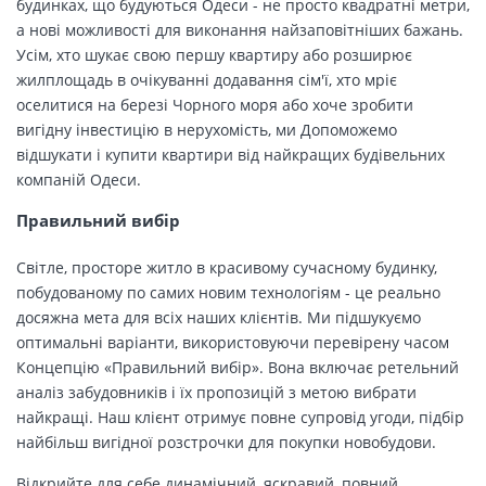
будинках, що будуються Одеси - не просто квадратні метри,
а нові можливості для виконання найзаповітніших бажань.
Усім, хто шукає свою першу квартиру або розширює
жилплощадь в очікуванні додавання сім'ї, хто мріє
оселитися на березі Чорного моря або хоче зробити
вигідну інвестицію в нерухомість, ми Допоможемо
відшукати і купити квартири від найкращих будівельних
компаній Одеси.
Правильний вибір
Світле, просторе житло в красивому сучасному будинку,
побудованому по самих новим технологіям - це реально
досяжна мета для всіх наших клієнтів. Ми підшукуємо
оптимальні варіанти, використовуючи перевірену часом
Концепцію «Правильний вибір». Вона включає ретельний
аналіз забудовників і їх пропозицій з метою вибрати
найкращі. Наш клієнт отримує повне супровід угоди, підбір
найбільш вигідної розстрочки для покупки новобудови.
Відкрийте для себе динамічний, яскравий, повний