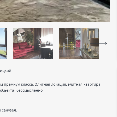
лицкий
м премиум класса. Элитная локация, элитная квартира.
 обьекта- бессмысленно.
 санузел.