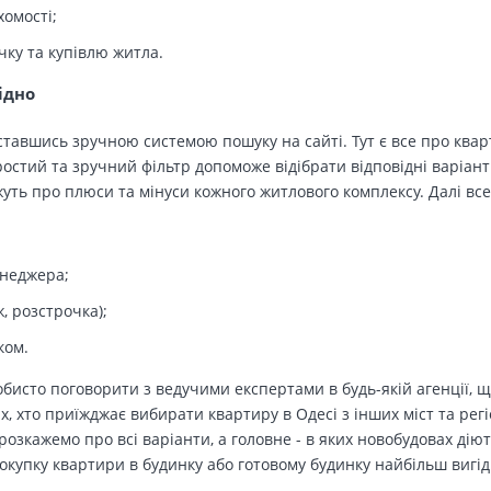
хомості;
чку та купівлю житла.
ідно
тавшись зручною системою пошуку на сайті. Тут є все про кварт
остий та зручний фільтр допоможе відібрати відповідні варіант
ть про плюси та мінуси кожного житлового комплексу. Далі все
енеджера;
, розстрочка);
ком.
бисто поговорити з ведучими експертами в будь-якій агенції, щ
Тих, хто приїжджає вибирати квартиру в Одесі з інших міст та рег
озкажемо про всі варіанти, а головне - в яких новобудовах дію
окупку квартири в будинку або готовому будинку найбільш вигід