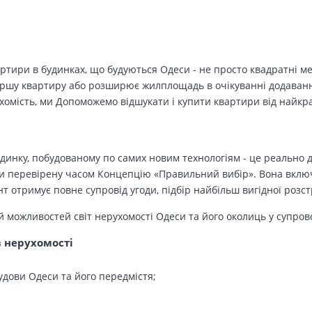
вартири в будинках, що будуються Одеси - не просто квадратні м
ершу квартиру або розширює жилплощадь в очікуванні додавання 
ухомість, ми Допоможемо відшукати і купити квартири від найк
динку, побудованому по самих новим технологіям - це реально д
 перевірену часом Концепцію «Правильний вибір». Вона включа
т отримує повне супровід угоди, підбір найбільш вигідної розс
й можливостей світ нерухомості Одеси та його околиць у супров
в нерухомості
удови Одеси та його передмістя;