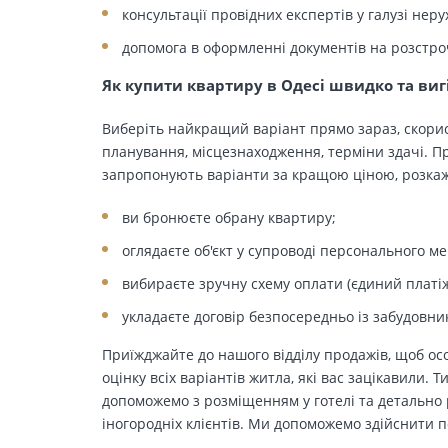
консультації провідних експертів у галузі неру
допомога в оформленні документів на розстро
Як купити квартиру в Одесі швидко та виг
Виберіть найкращий варіант прямо зараз, скорис
планування, місцезнаходження, терміни здачі. Пр
запропонують варіанти за кращою ціною, розкажу
ви бронюєте обрану квартиру;
оглядаєте об'єкт у супроводі персонального м
вибираєте зручну схему оплати (єдиний платіж
укладаєте договір безпосередньо із забудовни
Приїжджайте до нашого відділу продажів, щоб осо
оцінку всіх варіантів житла, які вас зацікавили. 
допоможемо з розміщенням у готелі та детально р
іногородніх клієнтів. Ми допоможемо здійснити п