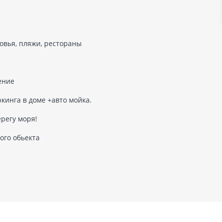
овья, пляжи, рестораны
ение
кинга в доме +авто мойка.
регу моря!
ого обьекта