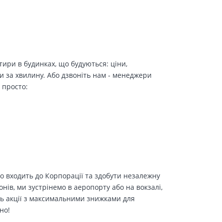
ири в будинках, що будуються: ціни,
и за хвилину. Або дзвоніть нам - менеджери
 просто:
о входить до Корпорації та здобути незалежну
іонів, ми зустрінемо в аеропорту або на вокзалі,
ть акції з максимальними знижками для
но!