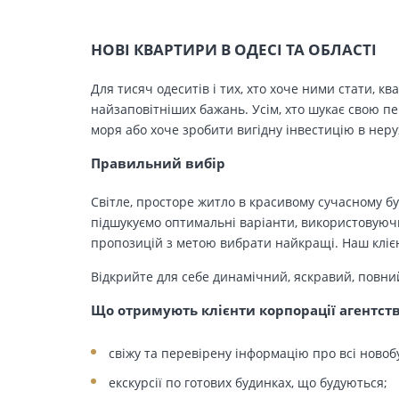
НОВІ КВАРТИРИ В ОДЕСІ ТА ОБЛАСТІ
Для тисяч одеситів і тих, хто хоче ними стати, к
найзаповітніших бажань. Усім, хто шукає свою п
моря або хоче зробити вигідну інвестицію в нер
Правильний вибір
Світле, просторе житло в красивому сучасному бу
підшукуємо оптимальні варіанти, використовуючи
пропозицій з метою вибрати найкращі. Наш клієн
Відкрийте для себе динамічний, яскравий, повни
Що отримують клієнти корпорації агентст
свіжу та перевірену інформацію про всі новоб
екскурсії по готових будинках, що будуються;