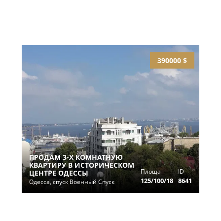
390000 $
ПРОДАМ 3-Х КОМНАТНУЮ
КВАРТИРУ В ИСТОРИЧЕСКОМ
Площа
ID
ЦЕНТРЕ ОДЕССЫ
125/100/18
8641
Одесса, спуск Военный Спуск