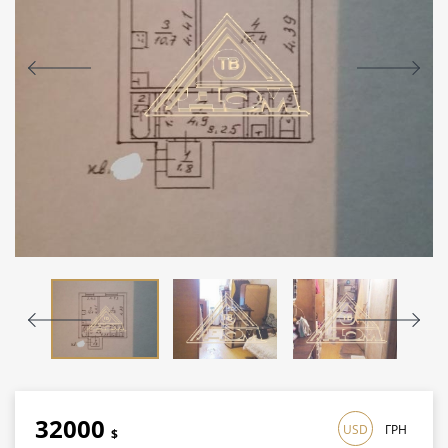
32000
USD
ГРН
$