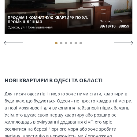
ПРОДАМ 1 КОМНАТНУЮ КВАРТИРУ ПО УЛ.
Площа
ID
ПРОМЫШЛЕННАЯ
39/18/10
38859
Одесса, ул. Промышленная
НОВІ КВАРТИРИ В ОДЕСІ ТА ОБЛАСТІ
Для тисяч одеситів і тих, хто хоче ними стати, квартири в
будинках, що будуються Одеси - не просто квадратні метри,
а нові можливості для виконання найзаповітніших бажань.
Усім, хто шукає свою першу квартиру або розширює
жилплощадь в очікуванні додавання сім'ї, хто мріє
оселитися на березі Чорного моря або хоче зробити
вигідну інвестицію в нерухомість, ми Допоможемо