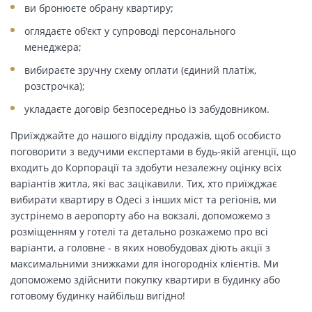
ви бронюєте обрану квартиру;
оглядаєте об'єкт у супроводі персонального
менеджера;
вибираєте зручну схему оплати (єдиний платіж,
розстрочка);
укладаєте договір безпосередньо із забудовником.
Приїжджайте до нашого відділу продажів, щоб особисто
поговорити з ведучими експертами в будь-якій агенції, що
входить до Корпорації та здобути незалежну оцінку всіх
варіантів житла, які вас зацікавили. Тих, хто приїжджає
вибирати квартиру в Одесі з інших міст та регіонів, ми
зустрінемо в аеропорту або на вокзалі, допоможемо з
розміщенням у готелі та детально розкажемо про всі
варіанти, а головне - в яких новобудовах діють акції з
максимальними знижками для іногородніх клієнтів. Ми
допоможемо здійснити покупку квартири в будинку або
готовому будинку найбільш вигідно!