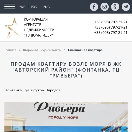
УКР
РУС
ENG
КОРПОРАЦИЯ
+38 (098) 797-21-21
АГЕНТСТВ
+38 (095) 797-21-21
НЕДВИЖИМОСТИ
+38 (093) 797-21-21
"ТВ ДОМ-ЛИДЕР"
Главная
Вторичная недвижимость
1-комнатная квартира
ПРОДАМ КВАРТИРУ ВОЗЛЕ МОРЯ В ЖК
"АВТОРСКИЙ РАЙОН" (ФОНТАНКА, ТЦ
"РИВЬЕРА")
Фонтанка, , ул. Дружбы Народов