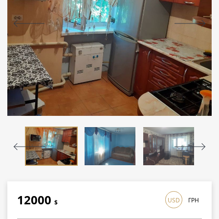
12000
USD
ГРН
$
348000