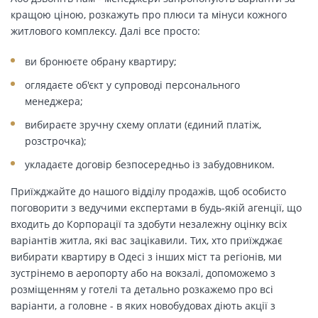
кращою ціною, розкажуть про плюси та мінуси кожного
житлового комплексу. Далі все просто:
ви бронюєте обрану квартиру;
оглядаєте об'єкт у супроводі персонального
менеджера;
вибираєте зручну схему оплати (єдиний платіж,
розстрочка);
укладаєте договір безпосередньо із забудовником.
Приїжджайте до нашого відділу продажів, щоб особисто
поговорити з ведучими експертами в будь-якій агенції, що
входить до Корпорації та здобути незалежну оцінку всіх
варіантів житла, які вас зацікавили. Тих, хто приїжджає
вибирати квартиру в Одесі з інших міст та регіонів, ми
зустрінемо в аеропорту або на вокзалі, допоможемо з
розміщенням у готелі та детально розкажемо про всі
варіанти, а головне - в яких новобудовах діють акції з