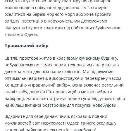
Усім, хто шукає свою першу квартиру або розширює
жилплощадь в очікуванні додавання сім'ї, хто мріє
оселитися на березі Чорного моря або хоче зробити
вигідну інвестицію в нерухомість, ми Допоможемо
відшукати і купити квартири від найкращих будівельних
компаній Одеси.
Правильний вибір
Світле, просторе житло в красивому сучасному будинку,
побудованому по самих новим технологіям - це реально
досяжна мета для всіх наших клієнтів. Ми підшукуємо
оптимальні варіанти, використовуючи перевірену часом
Концепцію «Правильний вибір». Вона включає ретельний
аналіз забудовників і їх пропозицій з метою вибрати
найкращі. Наш клієнт отримує повне супровід угоди, підбір
найбільш вигідної розстрочки для покупки новобудови.
Відкрийте для себе динамічний, яскравий, повний
можливостей світ нерухомості Одеси та його околиць у
супроводі найкращих експертів з новобудов!