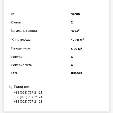
226200
грн
ID
37089
Кімнат
2
2
Загальна площа
37 м
2
Жила площа
17,80 м
2
Площа кухні
5,00 м
Поверх
4
Поверховість
4
Стан
Жилая
Телефони:
+38 (098) 797-21-21
+38 (095) 797-21-21
+38 (093) 797-21-21