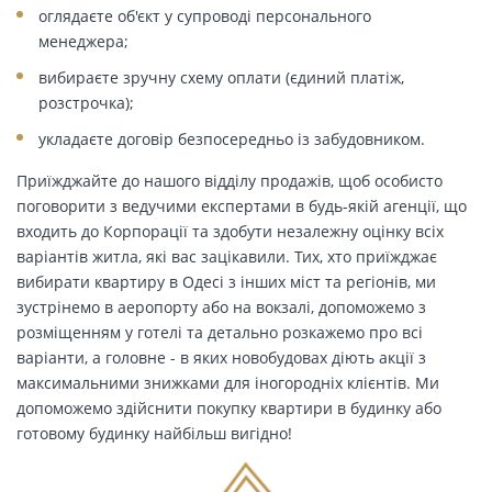
оглядаєте об'єкт у супроводі персонального
менеджера;
вибираєте зручну схему оплати (єдиний платіж,
розстрочка);
укладаєте договір безпосередньо із забудовником.
Приїжджайте до нашого відділу продажів, щоб особисто
поговорити з ведучими експертами в будь-якій агенції, що
входить до Корпорації та здобути незалежну оцінку всіх
варіантів житла, які вас зацікавили. Тих, хто приїжджає
вибирати квартиру в Одесі з інших міст та регіонів, ми
зустрінемо в аеропорту або на вокзалі, допоможемо з
розміщенням у готелі та детально розкажемо про всі
варіанти, а головне - в яких новобудовах діють акції з
максимальними знижками для іногородніх клієнтів. Ми
допоможемо здійснити покупку квартири в будинку або
готовому будинку найбільш вигідно!