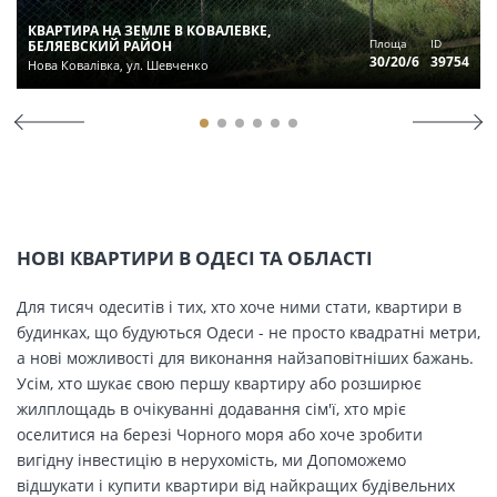
КВАРТИРА НА ЗЕМЛЕ В КОВАЛЕВКЕ,
Площа
ID
БЕЛЯЕВСКИЙ РАЙОН
30/20/6
39754
Нова Ковалівка, ул. Шевченко
НОВІ КВАРТИРИ В ОДЕСІ ТА ОБЛАСТІ
Для тисяч одеситів і тих, хто хоче ними стати, квартири в
будинках, що будуються Одеси - не просто квадратні метри,
а нові можливості для виконання найзаповітніших бажань.
Усім, хто шукає свою першу квартиру або розширює
жилплощадь в очікуванні додавання сім'ї, хто мріє
оселитися на березі Чорного моря або хоче зробити
вигідну інвестицію в нерухомість, ми Допоможемо
відшукати і купити квартири від найкращих будівельних