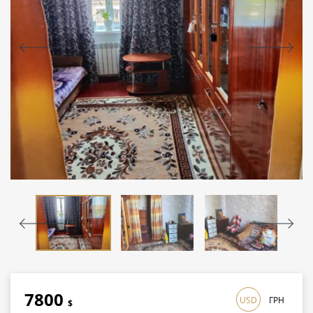
7800
USD
ГРН
$