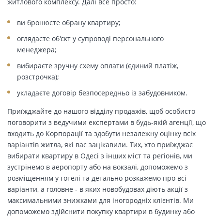
житлового комплексу. Далі все просто:
ви бронюєте обрану квартиру;
оглядаєте об'єкт у супроводі персонального
менеджера;
вибираєте зручну схему оплати (єдиний платіж,
розстрочка);
укладаєте договір безпосередньо із забудовником.
Приїжджайте до нашого відділу продажів, щоб особисто
поговорити з ведучими експертами в будь-якій агенції, що
входить до Корпорації та здобути незалежну оцінку всіх
варіантів житла, які вас зацікавили. Тих, хто приїжджає
вибирати квартиру в Одесі з інших міст та регіонів, ми
зустрінемо в аеропорту або на вокзалі, допоможемо з
розміщенням у готелі та детально розкажемо про всі
варіанти, а головне - в яких новобудовах діють акції з
максимальними знижками для іногородніх клієнтів. Ми
допоможемо здійснити покупку квартири в будинку або