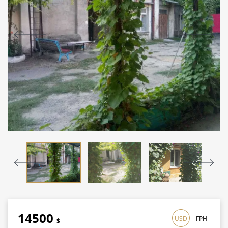
14500
USD
ГРН
$