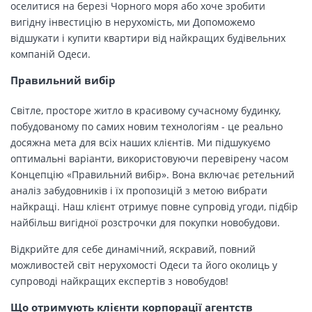
оселитися на березі Чорного моря або хоче зробити
вигідну інвестицію в нерухомість, ми Допоможемо
відшукати і купити квартири від найкращих будівельних
компаній Одеси.
Правильний вибір
Світле, просторе житло в красивому сучасному будинку,
побудованому по самих новим технологіям - це реально
досяжна мета для всіх наших клієнтів. Ми підшукуємо
оптимальні варіанти, використовуючи перевірену часом
Концепцію «Правильний вибір». Вона включає ретельний
аналіз забудовників і їх пропозицій з метою вибрати
найкращі. Наш клієнт отримує повне супровід угоди, підбір
найбільш вигідної розстрочки для покупки новобудови.
Відкрийте для себе динамічний, яскравий, повний
можливостей світ нерухомості Одеси та його околиць у
супроводі найкращих експертів з новобудов!
Що отримують клієнти корпорації агентств