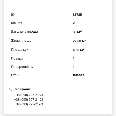
420500
грн
ID
33725
Кімнат
2
2
Загальна площа
30 м
2
Жила площа
22,00 м
2
Площа кухні
4,50 м
Поверх
1
Поверховість
1
Стан
Жилая
Телефони:
+38 (098) 797-21-21
+38 (095) 797-21-21
+38 (093) 797-21-21