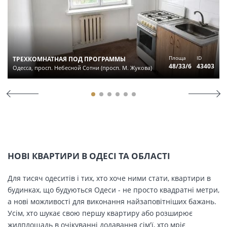
Площа
ID
ТРЕХКОМНАТНАЯ ПОД ПРОГРАММЫ
48/33/6
43403
Одесса, просп. Небесной Сотни (просп. М. Жукова)
НОВІ КВАРТИРИ В ОДЕСІ ТА ОБЛАСТІ
Для тисяч одеситів і тих, хто хоче ними стати, квартири в
будинках, що будуються Одеси - не просто квадратні метри,
а нові можливості для виконання найзаповітніших бажань.
Усім, хто шукає свою першу квартиру або розширює
жилплощадь в очікуванні додавання сім'ї, хто мріє