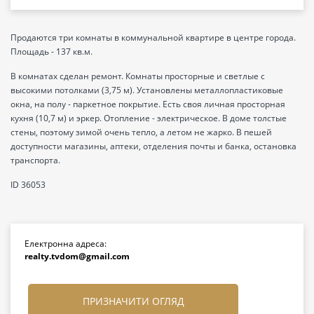
Продаются три комнаты в коммунальной квартире в центре города.
Площадь - 137 кв.м.
В комнатах сделан ремонт. Комнаты просторные и светлые с
высокими потолками (3,75 м). Установлены металлопластиковые
окна, на полу - паркетное покрытие. Есть своя личная просторная
кухня (10,7 м) и эркер. Отопление - электрическое. В доме толстые
стены, поэтому зимой очень тепло, а летом не жарко. В пешей
доступности магазины, аптеки, отделения почты и банка, остановка
транспорта.
ID 36053
Електронна адреса:
realty.tvdom@gmail.com
ПРИЗНАЧИТИ ОГЛЯД