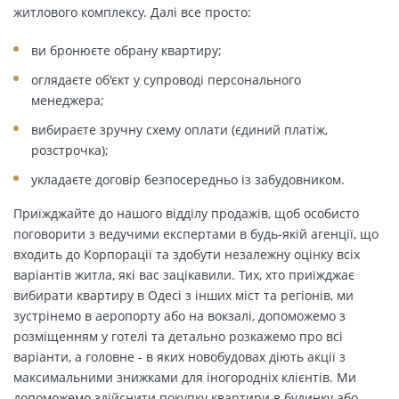
житлового комплексу. Далі все просто:
ви бронюєте обрану квартиру;
оглядаєте об'єкт у супроводі персонального
менеджера;
вибираєте зручну схему оплати (єдиний платіж,
розстрочка);
укладаєте договір безпосередньо із забудовником.
Приїжджайте до нашого відділу продажів, щоб особисто
поговорити з ведучими експертами в будь-якій агенції, що
входить до Корпорації та здобути незалежну оцінку всіх
варіантів житла, які вас зацікавили. Тих, хто приїжджає
вибирати квартиру в Одесі з інших міст та регіонів, ми
зустрінемо в аеропорту або на вокзалі, допоможемо з
розміщенням у готелі та детально розкажемо про всі
варіанти, а головне - в яких новобудовах діють акції з
максимальними знижками для іногородніх клієнтів. Ми
допоможемо здійснити покупку квартири в будинку або