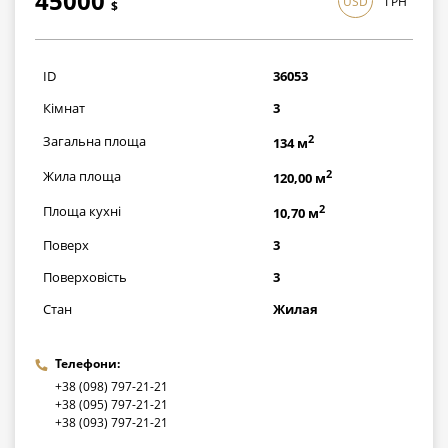
45000
USD
ГРН
$
1305000
грн
ID
36053
Кімнат
3
2
Загальна площа
134 м
2
Жила площа
120,00 м
2
Площа кухні
10,70 м
Поверх
3
Поверховість
3
Стан
Жилая
Телефони:
+38 (098) 797-21-21
+38 (095) 797-21-21
+38 (093) 797-21-21