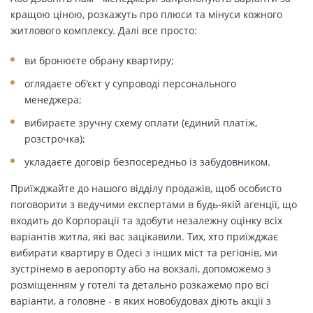
кращою ціною, розкажуть про плюси та мінуси кожного
житлового комплексу. Далі все просто:
ви бронюєте обрану квартиру;
оглядаєте об'єкт у супроводі персонального
менеджера;
вибираєте зручну схему оплати (єдиний платіж,
розстрочка);
укладаєте договір безпосередньо із забудовником.
Приїжджайте до нашого відділу продажів, щоб особисто
поговорити з ведучими експертами в будь-якій агенції, що
входить до Корпорації та здобути незалежну оцінку всіх
варіантів житла, які вас зацікавили. Тих, хто приїжджає
вибирати квартиру в Одесі з інших міст та регіонів, ми
зустрінемо в аеропорту або на вокзалі, допоможемо з
розміщенням у готелі та детально розкажемо про всі
варіанти, а головне - в яких новобудовах діють акції з