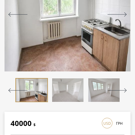
40000
USD
ГРН
$
1160000