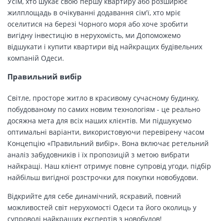
Усім, хто шукає свою першу квартиру або розширює
жилплощадь в очікуванні додавання сім'ї, хто мріє
оселитися на березі Чорного моря або хоче зробити
вигідну інвестицію в нерухомість, ми Допоможемо
відшукати і купити квартири від найкращих будівельних
компаній Одеси.
Правильний вибір
Світле, просторе житло в красивому сучасному будинку,
побудованому по самих новим технологіям - це реально
досяжна мета для всіх наших клієнтів. Ми підшукуємо
оптимальні варіанти, використовуючи перевірену часом
Концепцію «Правильний вибір». Вона включає ретельний
аналіз забудовників і їх пропозицій з метою вибрати
найкращі. Наш клієнт отримує повне супровід угоди, підбір
найбільш вигідної розстрочки для покупки новобудови.
Відкрийте для себе динамічний, яскравий, повний
можливостей світ нерухомості Одеси та його околиць у
супроводі найкращих експертів з новобудов!