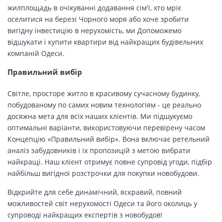
жилплощадь в очікуванні додавання сім'ї, хто мріє
оселитися на березі Чорного моря або хоче зробити
вигідну інвестицію в нерухомість, ми Допоможемо
відшукати і купити квартири від найкращих будівельних
компаній Одеси.
Правильний вибір
Світле, просторе житло в красивому сучасному будинку,
побудованому по самих новим технологіям - це реально
досяжна мета для всіх наших клієнтів. Ми підшукуємо
оптимальні варіанти, використовуючи перевірену часом
Концепцію «Правильний вибір». Вона включає ретельний
аналіз забудовників і їх пропозицій з метою вибрати
найкращі. Наш клієнт отримує повне супровід угоди, підбір
найбільш вигідної розстрочки для покупки новобудови.
Відкрийте для себе динамічний, яскравий, повний
можливостей світ нерухомості Одеси та його околиць у
супроводі найкращих експертів з новобудов!