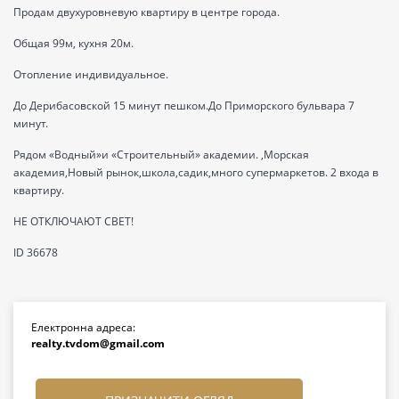
Продам двухуровневую квартиру в центре города.
Общая 99м, кухня 20м.
Отопление индивидуальное.
До Дерибасовской 15 минут пешком.До Приморского бульвара 7
минут.
Рядом «Водный»и «Строительный» академии. ,Морская
академия,Новый рынок,школа,садик,много супермаркетов. 2 входа в
квартиру.
НЕ ОТКЛЮЧАЮТ СВЕТ!
ID 36678
Електронна адреса:
realty.tvdom@gmail.com