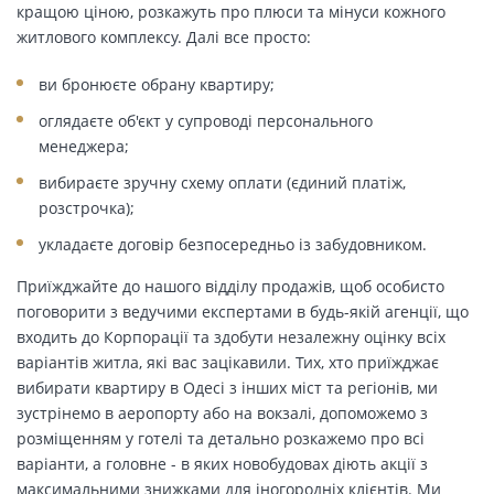
кращою ціною, розкажуть про плюси та мінуси кожного
житлового комплексу. Далі все просто:
ви бронюєте обрану квартиру;
оглядаєте об'єкт у супроводі персонального
менеджера;
вибираєте зручну схему оплати (єдиний платіж,
розстрочка);
укладаєте договір безпосередньо із забудовником.
Приїжджайте до нашого відділу продажів, щоб особисто
поговорити з ведучими експертами в будь-якій агенції, що
входить до Корпорації та здобути незалежну оцінку всіх
варіантів житла, які вас зацікавили. Тих, хто приїжджає
вибирати квартиру в Одесі з інших міст та регіонів, ми
зустрінемо в аеропорту або на вокзалі, допоможемо з
розміщенням у готелі та детально розкажемо про всі
варіанти, а головне - в яких новобудовах діють акції з
максимальними знижками для іногородніх клієнтів. Ми