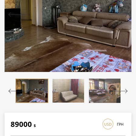
89000
USD
ГРН
$
2581000