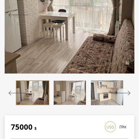
75000
USD
ГРН
$
2175000