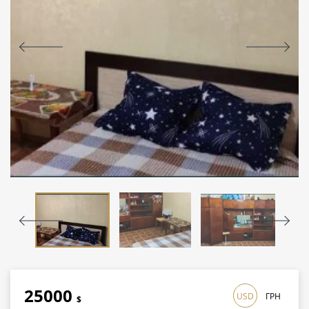
25000
USD
ГРН
$