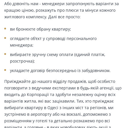
Або дзвоніть нам - менеджери запропонують варіанти за
кращою ціною, розкажуть про плюси та мінуси кожного
житлового комплексу. Далі все просто:
ви бронюєте обрану квартиру;
оглядаєте об'єкт у супроводі персонального
менеджера;
вибираєте зручну схему оплати (єдиний платіж,
розстрочка);
укладаєте договір безпосередньо із забудовником.
Приїжджайте до нашого відділу продажів, щоб особисто
поговорити з ведучими експертами в будь-якій агенції, що
входить до Корпорації та здобути незалежну оцінку всіх
варіантів житла, які вас зацікавили. Тих, хто приїжджає
вибирати квартиру в Одесі з інших міст та регіонів, ми
зустрінемо в аеропорту або на вокзалі, допоможемо з
розміщенням у готелі та детально розкажемо про всі
варіанти, а головне - в яких новобудовах діють акції з