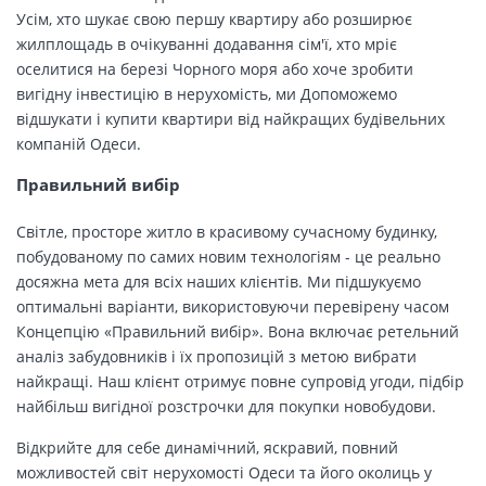
Усім, хто шукає свою першу квартиру або розширює
жилплощадь в очікуванні додавання сім'ї, хто мріє
оселитися на березі Чорного моря або хоче зробити
вигідну інвестицію в нерухомість, ми Допоможемо
відшукати і купити квартири від найкращих будівельних
компаній Одеси.
Правильний вибір
Світле, просторе житло в красивому сучасному будинку,
побудованому по самих новим технологіям - це реально
досяжна мета для всіх наших клієнтів. Ми підшукуємо
оптимальні варіанти, використовуючи перевірену часом
Концепцію «Правильний вибір». Вона включає ретельний
аналіз забудовників і їх пропозицій з метою вибрати
найкращі. Наш клієнт отримує повне супровід угоди, підбір
найбільш вигідної розстрочки для покупки новобудови.
Відкрийте для себе динамічний, яскравий, повний
можливостей світ нерухомості Одеси та його околиць у