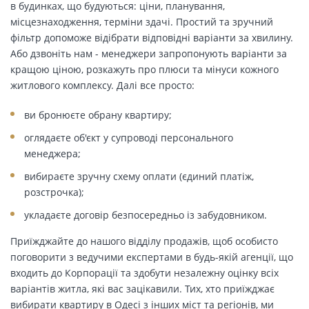
в будинках, що будуються: ціни, планування,
місцезнаходження, терміни здачі. Простий та зручний
фільтр допоможе відібрати відповідні варіанти за хвилину.
Або дзвоніть нам - менеджери запропонують варіанти за
кращою ціною, розкажуть про плюси та мінуси кожного
житлового комплексу. Далі все просто:
ви бронюєте обрану квартиру;
оглядаєте об'єкт у супроводі персонального
менеджера;
вибираєте зручну схему оплати (єдиний платіж,
розстрочка);
укладаєте договір безпосередньо із забудовником.
Приїжджайте до нашого відділу продажів, щоб особисто
поговорити з ведучими експертами в будь-якій агенції, що
входить до Корпорації та здобути незалежну оцінку всіх
варіантів житла, які вас зацікавили. Тих, хто приїжджає
вибирати квартиру в Одесі з інших міст та регіонів, ми