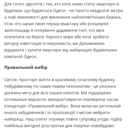
Для тисяч одеситів і тих, хто хоче ними стати, квартири в
будинках, що будуються Одеси - не просто квадратні метри,
а нові можливості для виконання найзаповітніших бажань.
Усім, хто шукає свою першу квартиру або розширює
жилплощадь в очікуванні додавання сім'ї, хто мріє
оселитися на березі Чорного моря або хоче зробити
вигідну інвестицію в нерухомість, ми Допоможемо
відшукати і купити квартири від найкращих будівельних
компаній Одеси.
Правильний вибір
Світле, просторе житло в красивому сучасному будинку,
побудованому по самих новим технологіям - це реально
досяжна мета для всіх наших клієнтів. Ми підшукуємо
оптимальні варіанти, використовуючи перевірену часом
Концепцію «Правильний вибір». Вона включає ретельний
аналіз забудовників і їх пропозицій з метою вибрати
найкращі. Наш клієнт отримує повне супровід угоди, підбір
найбільш вигідної розстрочки для покупки новобудови.