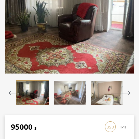
95000
USD
ГРН
$
2755000