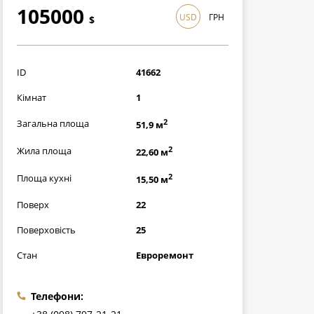
105000
USD
ГРН
$
3045000
грн
ID
41662
Кімнат
1
2
Загальна площа
51,9 м
2
Жила площа
22,60 м
2
Площа кухні
15,50 м
Поверх
22
Поверховість
25
Стан
Евроремонт
Телефони: