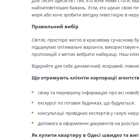
Для тисяч одеситів і тих, хто хоче ними стати, к
найзаповітніших бажань. Усім, хто шукає свою п
моря або хоче зробити вигідну інвестицію в нер
Правильний вибір
Світле, просторе житло в красивому сучасному бу
підшукуємо оптимальні варіанти, використовуючи
пропозицій з метою вибрати найкращі. Наш клієн
Відкрийте для себе динамічний, яскравий, повни
Що отримують клієнти корпорації агентст
свіжу та перевірену інформацію про всі новоб
екскурсії по готових будинках, що будуються;
консультації провідних експертів у галузі неру
допомога в оформленні документів на розстро
Як купити квартиру в Одесі швидко та виг