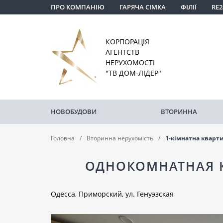
ПРО КОМПАНІЮ
ГАРЯЧА СІМКА
ФІЛІЇ
RE2
КОРПОРАЦІЯ
АГЕНТСТВ
НЕРУХОМОСТІ
"ТВ ДОМ-ЛІДЕР"
НОВОБУДОВИ
ВТОРИННА
Головна
Вторинна нерухомість
1-кімнатна кварт
ОДНОКОМНАТНАЯ К
Одесса, Приморский, ул. Генуэзская