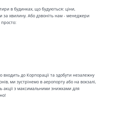
ири в будинках, що будуються: ціни,
и за хвилину. Або дзвоніть нам - менеджери
 просто:
о входить до Корпорації та здобути незалежну
іонів, ми зустрінемо в аеропорту або на вокзалі,
ть акції з максимальними знижками для
но!