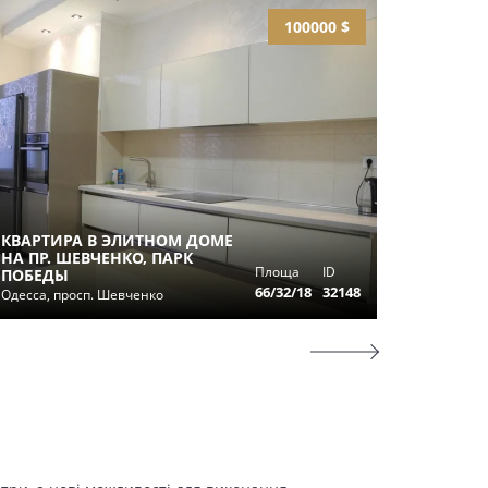
100000 $
КВАРТИРА В ЭЛИТНОМ ДОМЕ
ПРОДАЖ
НА ПР. ШЕВЧЕНКО, ПАРК
АРКАДИ
Площа
ID
ПОБЕДЫ
ЖЕМЧУ
66/32/18
32148
Одесса, просп. Шевченко
Одесса, у