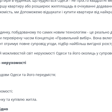
вартири в будинках, що будуються Одеси - не просто квадратні м
ершу квартиру або розширює жилплощадь в очікуванні додавання 
ухомість, ми Допоможемо відшукати і купити квартири від найк
динку, побудованому по самих новим технологіям - це реально д
 перевірену часом Концепцію «Правильний вибір». Вона включа
т отримує повне супровід угоди, підбір найбільш вигідної розс
й можливостей світ нерухомості Одеси та його околиць у супров
в нерухомості
удови Одеси та його передмістя;
хомості;
чку та купівлю житла.
ідно