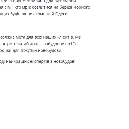
етри, а нові можливості для виконання
сім'ї, хто мріє оселитися на березі Чорного
ращих будівельних компаній Одеси.
осяжна мета для всіх наших клієнтів. Ми
є ретельний аналіз забудовників і їх
трочки для покупки новобудови.
оді найкращих експертів з новобудов!