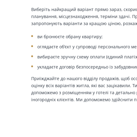
Виберіть найкращий варіант прямо зараз, скорис
планування, місцезнаходження, терміни здачі. Пр
запропонують варіанти за кращою ціною, розкажу
ви бронюєте обрану квартиру;
оглядаєте об'єкт у супроводі персонального м
вибираєте зручну схему оплати (єдиний платіж
укладаєте договір безпосередньо із забудовни
Приїжджайте до нашого відділу продажів, щоб осо
оцінку всіх варіантів житла, які вас зацікавили. 
допоможемо з розміщенням у готелі та детально р
іногородніх клієнтів. Ми допоможемо здійснити п