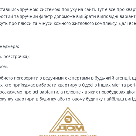
тавшись зручною системою пошуку на сайті. Тут є все про кварт
остий та зручний фільтр допоможе відібрати відповідні варіант
ть про плюси та мінуси кожного житлового комплексу. Далі все
енеджера;
, розстрочка);
ком.
бисто поговорити з ведучими експертами в будь-якій агенції, щ
Тих, хто приїжджає вибирати квартиру в Одесі з інших міст та рег
озкажемо про всі варіанти, а головне - в яких новобудовах дію
окупку квартири в будинку або готовому будинку найбільш вигід