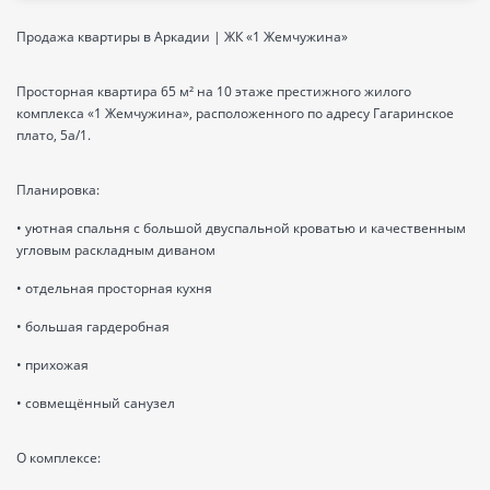
Продажа квартиры в Аркадии | ЖК «1 Жемчужина»
Просторная квартира 65 м² на 10 этаже престижного жилого
комплекса «1 Жемчужина», расположенного по адресу Гагаринское
плато, 5а/1.
Планировка:
• уютная спальня с большой двуспальной кроватью и качественным
угловым раскладным диваном
• отдельная просторная кухня
• большая гардеробная
• прихожая
• совмещённый санузел
О комплексе: