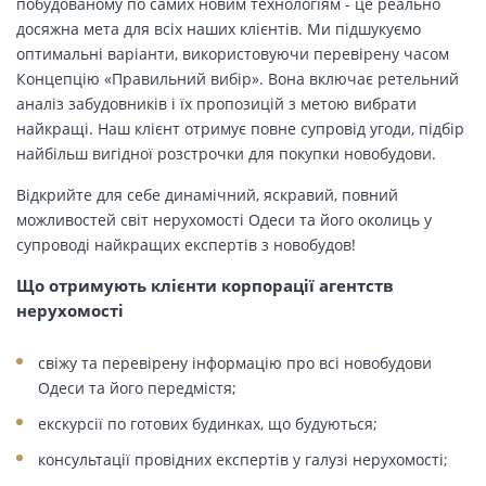
побудованому по самих новим технологіям - це реально
досяжна мета для всіх наших клієнтів. Ми підшукуємо
оптимальні варіанти, використовуючи перевірену часом
Концепцію «Правильний вибір». Вона включає ретельний
аналіз забудовників і їх пропозицій з метою вибрати
найкращі. Наш клієнт отримує повне супровід угоди, підбір
найбільш вигідної розстрочки для покупки новобудови.
Відкрийте для себе динамічний, яскравий, повний
можливостей світ нерухомості Одеси та його околиць у
супроводі найкращих експертів з новобудов!
Що отримують клієнти корпорації агентств
нерухомості
свіжу та перевірену інформацію про всі новобудови
Одеси та його передмістя;
екскурсії по готових будинках, що будуються;
консультації провідних експертів у галузі нерухомості;