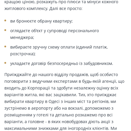
кращою ціною, розкажуть про плюси та мінуси кожного
житлового комплексу. Далі все просто:
ви бронюєте обрану квартиру;
оглядаєте об'єкт у супроводі персонального
менеджера;
вибираєте зручну схему оплати (єдиний платіж,
розстрочка);
укладаєте договір безпосередньо із забудовником.
Приїжджайте до нашого відділу продажів, щоб особисто
поговорити з ведучими експертами в будь-якій агенції, що
входить до Корпорації та здобути незалежну оцінку всіх
варіантів житла, які вас зацікавили. Тих, хто приїжджає
вибирати квартиру в Одесі з інших міст та регіонів, ми
зустрінемо в аеропорту або на вокзалі, допоможемо з
розміщенням у готелі та детально розкажемо про всі
варіанти, а головне - в яких новобудовах діють акції з
максимальними знижками для іногородніх клієнтів. Ми