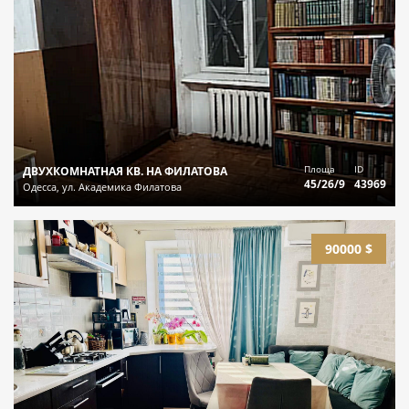
Площа
ID
ДВУХКОМНАТНАЯ КВ. НА ФИЛАТОВА
45/26/9
43969
Одесса, ул. Академика Филатова
90000 $