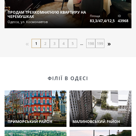
ПРОДАМ ТРЕХКОМНАТНУЮ КВАРТИРУ НА
Площа
ID
ЧЕРЕМУШКАХ
83,3/47,4/12,5
43968
Одесса, ул. Космонавтов
«
»
1
2
3
4
5
…
198
199
ФІЛІЇ В ОДЕСІ
ПРИМОРСЬКИЙ РАЙОН
МАЛИНОВСЬКИЙ РАЙОН