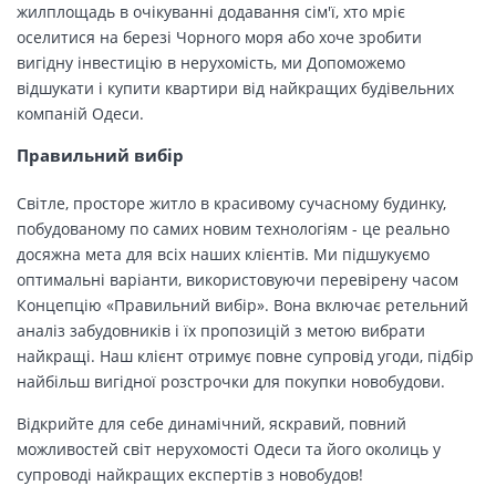
жилплощадь в очікуванні додавання сім'ї, хто мріє
оселитися на березі Чорного моря або хоче зробити
вигідну інвестицію в нерухомість, ми Допоможемо
відшукати і купити квартири від найкращих будівельних
компаній Одеси.
Правильний вибір
Світле, просторе житло в красивому сучасному будинку,
побудованому по самих новим технологіям - це реально
досяжна мета для всіх наших клієнтів. Ми підшукуємо
оптимальні варіанти, використовуючи перевірену часом
Концепцію «Правильний вибір». Вона включає ретельний
аналіз забудовників і їх пропозицій з метою вибрати
найкращі. Наш клієнт отримує повне супровід угоди, підбір
найбільш вигідної розстрочки для покупки новобудови.
Відкрийте для себе динамічний, яскравий, повний
можливостей світ нерухомості Одеси та його околиць у
супроводі найкращих експертів з новобудов!