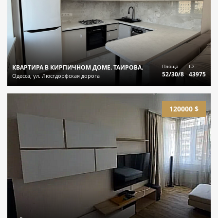
Площа
ID
КВАРТИРА В КИРПИЧНОМ ДОМЕ. ТАИРОВА.
52/30/8
43975
Одесса, ул. Люстдорфская дорога
120000 $