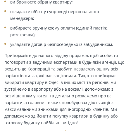
ви бронюєте обрану квартиру;
оглядаєте об'єкт у супроводі персонального
менеджера;
вибираєте зручну схему оплати (єдиний платіж,
розстрочка);
укладаєте договір безпосередньо із забудовником.
Приїжджайте до нашого відділу продажів, щоб особисто
поговорити з ведучими експертами в будь-якій агенції, що
входить до Корпорації та здобути незалежну оцінку всіх
варіантів житла, які вас зацікавили. Тих, хто приїжджає
вибирати квартиру в Одесі з інших міст та регіонів, ми
зустрінемо в аеропорту або на вокзалі, допоможемо з
розміщенням у готелі та детально розкажемо про всі
варіанти, а головне - в яких новобудовах діють акції з
максимальними знижками для іногородніх клієнтів. Ми
допоможемо здійснити покупку квартири в будинку або
готовому будинку найбільш вигідно!