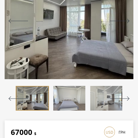
67000
USD
ГРН
$