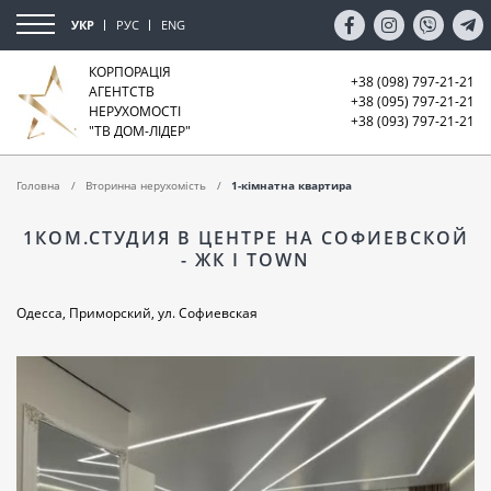
УКР
РУС
ENG
КОРПОРАЦІЯ
+38 (098) 797-21-21
АГЕНТСТВ
+38 (095) 797-21-21
НЕРУХОМОСТІ
+38 (093) 797-21-21
"ТВ ДОМ-ЛІДЕР"
Головна
Вторинна нерухомість
1-кімнатна квартира
1КОМ.СТУДИЯ В ЦЕНТРЕ НА СОФИЕВСКОЙ
- ЖК I TOWN
Одесса, Приморский, ул. Софиевская