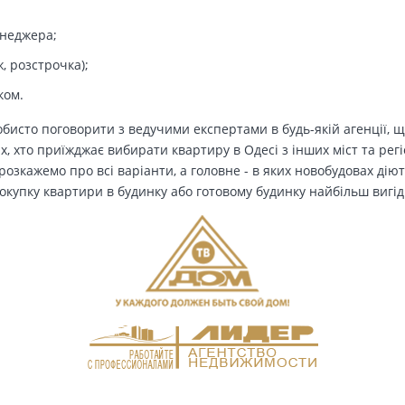
енеджера;
, розстрочка);
ком.
бисто поговорити з ведучими експертами в будь-якій агенції, щ
Тих, хто приїжджає вибирати квартиру в Одесі з інших міст та рег
озкажемо про всі варіанти, а головне - в яких новобудовах дію
окупку квартири в будинку або готовому будинку найбільш вигід