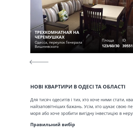
ТРЕХКОМНАТНАЯ НА
ЧЕРЕМУШКАХ
Площа
ID
Одесса, переулок Генерала
123/60/30
39551
Вишневского
НОВІ КВАРТИРИ В ОДЕСІ ТА ОБЛАСТІ
Для тисяч одеситів і тих, хто хоче ними стати, к
найзаповітніших бажань. Усім, хто шукає свою п
моря або хоче зробити вигідну інвестицію в нер
Правильний вибір