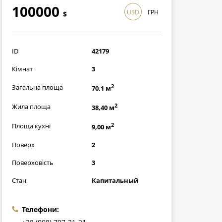
100000
USD
ГРН
$
2900000
грн
ID
42179
Кімнат
3
2
Загальна площа
70,1 м
2
Жила площа
38,40 м
2
Площа кухні
9,00 м
Поверх
2
Поверховість
3
Стан
Капитальный
Телефони: