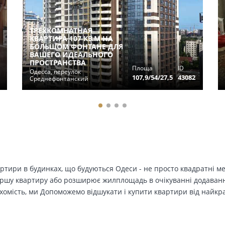
ТРЕХКОМНАТНАЯ
КВАРТИРА 107 КВ.М НА
БОЛЬШОМ ФОНТАНЕ ДЛЯ
ВАШЕГО ИДЕАЛЬНОГО
ПРОСТРАНСТВА
Площа
ID
Одесса, переулок
107,9/54/27,5
43082
Среднефонтанский
вартири в будинках, що будуються Одеси - не просто квадратні м
ершу квартиру або розширює жилплощадь в очікуванні додавання 
ухомість, ми Допоможемо відшукати і купити квартири від найк