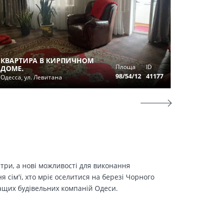
ПРОДАМ
КВАРТИРА В КИРПИЧНОМ
КВАРТИ
Площа
ID
ДОМЕ.
МОРЕ
98/54/12
41177
Одесса, ул. Левитана
Одесса, у
етри, а нові можливості для виконання
сім'ї, хто мріє оселитися на березі Чорного
ращих будівельних компаній Одеси.