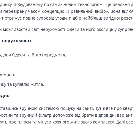
динку, побудованому по самих новим технологіям - це реально д
 перевірену часом Концепцію «Правильний вибір». Вона включа
т отримує повне супровід угоди, підбір найбільш вигідної розс
й можливостей світ нерухомості Одеси та його околиць у супров
в нерухомості
удови Одеси та його передмістя;
хомості;
чку та купівлю житла.
ідно
тавшись зручною системою пошуку на сайті. Тут є все про кварт
остий та зручний фільтр допоможе відібрати відповідні варіант
ть про плюси та мінуси кожного житлового комплексу. Далі все