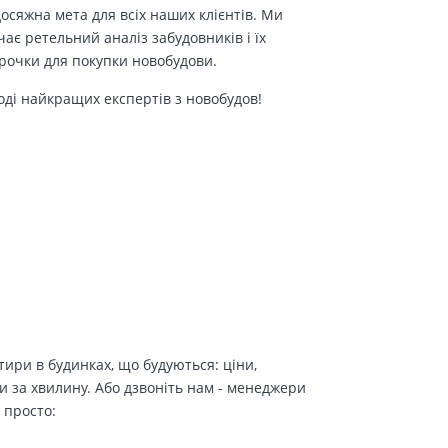
осяжна мета для всіх наших клієнтів. Ми
є ретельний аналіз забудовників і їх
трочки для покупки новобудови.
оді найкращих експертів з новобудов!
ири в будинках, що будуються: ціни,
и за хвилину. Або дзвоніть нам - менеджери
 просто: