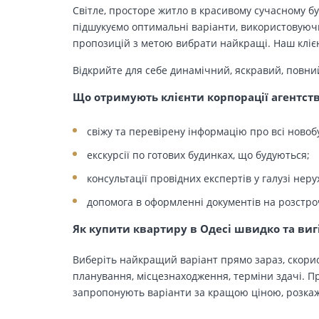
Світле, просторе житло в красивому сучасному бу
підшукуємо оптимальні варіанти, використовуючи
пропозицій з метою вибрати найкращі. Наш клієн
Відкрийте для себе динамічний, яскравий, повни
Що отримують клієнти корпорації агентст
свіжу та перевірену інформацію про всі новоб
екскурсії по готових будинках, що будуються;
консультації провідних експертів у галузі неру
допомога в оформленні документів на розстро
Як купити квартиру в Одесі швидко та виг
Виберіть найкращий варіант прямо зараз, скорис
планування, місцезнаходження, терміни здачі. Пр
запропонують варіанти за кращою ціною, розкажу