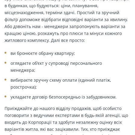
в будинках, що будуються: ціни, планування,
місцезнаходження, терміни здачі. Простий та зручний
фільтр допоможе відібрати відповідні варіанти за хвилину.
Або дзвоніть нам - менеджери запропонують варіанти за
кращою ціною, розкажуть про плюси та мінуси кожного
житлового комплексу. Далі все просто:
ви бронюєте обрану квартиру;
оглядаєте об'єкт у супроводі персонального
менеджера;
вибираєте зручну схему оплати (єдиний платіж,
розстрочка);
укладаєте договір безпосередньо із забудовником.
Приїжджайте до нашого відділу продажів, щоб особисто
поговорити з ведучими експертами в будь-якій агенції, що
входить до Корпорації та здобути незалежну оцінку всіх
варіантів житла, які вас зацікавили. Тих, хто приїжджає