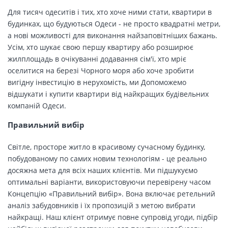
Для тисяч одеситів і тих, хто хоче ними стати, квартири в
будинках, що будуються Одеси - не просто квадратні метри,
а нові можливості для виконання найзаповітніших бажань.
Усім, хто шукає свою першу квартиру або розширює
жилплощадь в очікуванні додавання сім'ї, хто мріє
оселитися на березі Чорного моря або хоче зробити
вигідну інвестицію в нерухомість, ми Допоможемо
відшукати і купити квартири від найкращих будівельних
компаній Одеси.
Правильний вибір
Світле, просторе житло в красивому сучасному будинку,
побудованому по самих новим технологіям - це реально
досяжна мета для всіх наших клієнтів. Ми підшукуємо
оптимальні варіанти, використовуючи перевірену часом
Концепцію «Правильний вибір». Вона включає ретельний
аналіз забудовників і їх пропозицій з метою вибрати
найкращі. Наш клієнт отримує повне супровід угоди, підбір