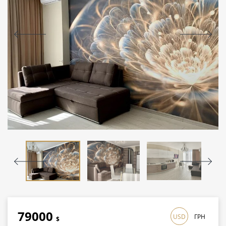
79000
USD
ГРН
$