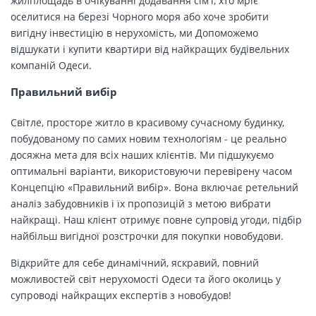
жилплощадь в очікуванні додавання сім'ї, хто мріє
оселитися на березі Чорного моря або хоче зробити
вигідну інвестицію в нерухомість, ми Допоможемо
відшукати і купити квартири від найкращих будівельних
компаній Одеси.
Правильний вибір
Світле, просторе житло в красивому сучасному будинку,
побудованому по самих новим технологіям - це реально
досяжна мета для всіх наших клієнтів. Ми підшукуємо
оптимальні варіанти, використовуючи перевірену часом
Концепцію «Правильний вибір». Вона включає ретельний
аналіз забудовників і їх пропозицій з метою вибрати
найкращі. Наш клієнт отримує повне супровід угоди, підбір
найбільш вигідної розстрочки для покупки новобудови.
Відкрийте для себе динамічний, яскравий, повний
можливостей світ нерухомості Одеси та його околиць у
супроводі найкращих експертів з новобудов!