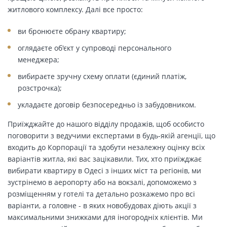
житлового комплексу. Далі все просто:
ви бронюєте обрану квартиру;
оглядаєте об'єкт у супроводі персонального
менеджера;
вибираєте зручну схему оплати (єдиний платіж,
розстрочка);
укладаєте договір безпосередньо із забудовником.
Приїжджайте до нашого відділу продажів, щоб особисто
поговорити з ведучими експертами в будь-якій агенції, що
входить до Корпорації та здобути незалежну оцінку всіх
варіантів житла, які вас зацікавили. Тих, хто приїжджає
вибирати квартиру в Одесі з інших міст та регіонів, ми
зустрінемо в аеропорту або на вокзалі, допоможемо з
розміщенням у готелі та детально розкажемо про всі
варіанти, а головне - в яких новобудовах діють акції з
максимальними знижками для іногородніх клієнтів. Ми