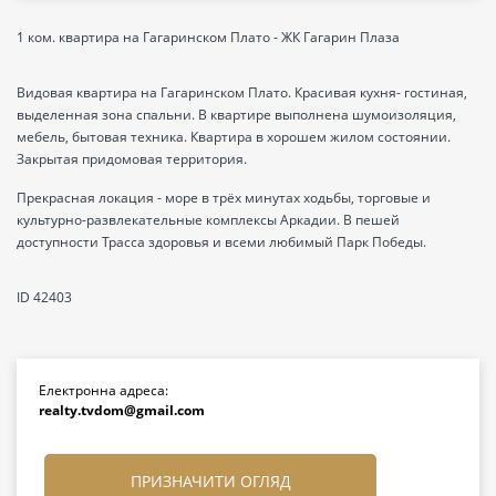
1 ком. квартира на Гагаринском Плато - ЖК Гагарин Плаза
Видовая квартира на Гагаринском Плато. Красивая кухня- гостиная,
выделенная зона спальни. В квартире выполнена шумоизоляция,
мебель, бытовая техника. Квартира в хорошем жилом состоянии.
Закрытая придомовая территория.
Прекрасная локация - море в трёх минутах ходьбы, торговые и
культурно-развлекательные комплексы Аркадии. В пешей
доступности Трасса здоровья и всеми любимый Парк Победы.
ID 42403
Електронна адреса:
realty.tvdom@gmail.com
ПРИЗНАЧИТИ ОГЛЯД