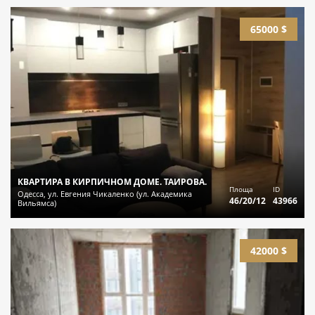
65000 $
КВАРТИРА В КИРПИЧНОМ ДОМЕ. ТАИРОВА.
Площа
ID
Одесса, ул. Евгения Чикаленко (ул. Академика
46/20/12
43966
Вильямса)
42000 $