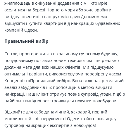
жилплощадь в очікуванні додавання сім'ї, хто мріє
оселитися на березі Чорного моря або хоче зробити
вигідну інвестицію в нерухомість, ми Допоможемо
відшукати і купити квартири від найкращих будівельних
компаній Одеси.
Правильний вибір
Світле, просторе житло в красивому сучасному будинку,
побудованому по самих новим технологіям - це реально
досяжна мета для всіх наших клієнтів. Ми підшукуємо
оптимальні варіанти, використовуючи перевірену часом
Концепцію «Правильний вибір». Вона включає ретельний
аналіз забудовників і їх пропозицій з метою вибрати
найкращі. Наш клієнт отримує повне супровід угоди, підбір
найбільш вигідної розстрочки для покупки новобудови.
Відкрийте для себе динамічний, яскравий, повний
можливостей світ нерухомості Одеси та його околиць у
супроводі найкращих експертів з новобудов!