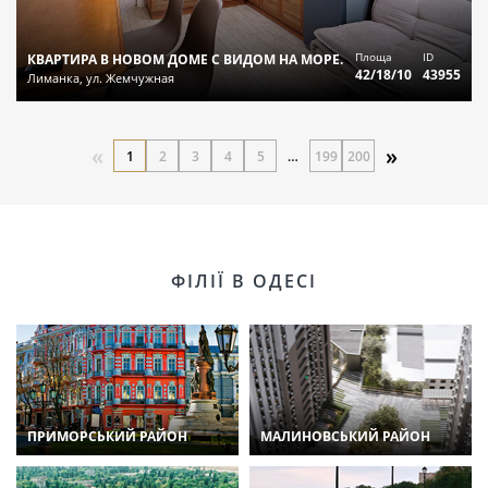
Площа
ID
КВАРТИРА В НОВОМ ДОМЕ С ВИДОМ НА МОРЕ.
42/18/10
43955
Лиманка, ул. Жемчужная
«
»
1
2
3
4
5
…
199
200
ФІЛІЇ В ОДЕСІ
ПРИМОРСЬКИЙ РАЙОН
МАЛИНОВСЬКИЙ РАЙОН