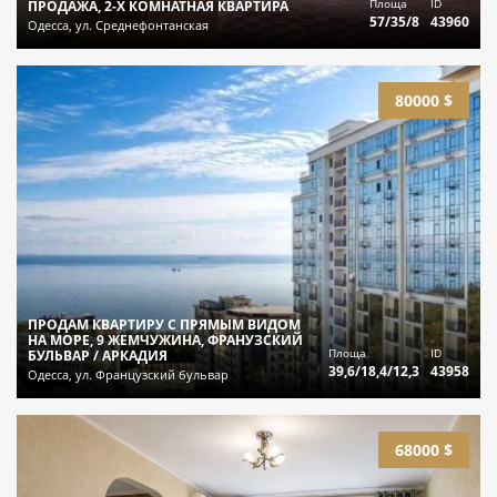
Площа
ID
ПРОДАЖА, 2-Х КОМНАТНАЯ КВАРТИРА
57/35/8
43960
Одесса, ул. Среднефонтанская
80000 $
ПРОДАМ КВАРТИРУ С ПРЯМЫМ ВИДОМ
НА МОРЕ, 9 ЖЕМЧУЖИНА, ФРАНУЗСКИЙ
Площа
ID
БУЛЬВАР / АРКАДИЯ
39,6/18,4/12,3
43958
Одесса, ул. Французский бульвар
68000 $