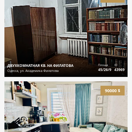
Площа
ID
ДВУХКОМНАТНАЯ КВ. НА ФИЛАТОВА
45/26/9
43969
Одесса, ул. Академика Филатова
90000 $