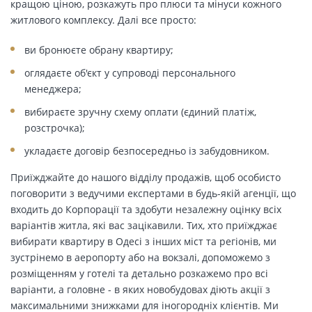
кращою ціною, розкажуть про плюси та мінуси кожного
житлового комплексу. Далі все просто:
ви бронюєте обрану квартиру;
оглядаєте об'єкт у супроводі персонального
менеджера;
вибираєте зручну схему оплати (єдиний платіж,
розстрочка);
укладаєте договір безпосередньо із забудовником.
Приїжджайте до нашого відділу продажів, щоб особисто
поговорити з ведучими експертами в будь-якій агенції, що
входить до Корпорації та здобути незалежну оцінку всіх
варіантів житла, які вас зацікавили. Тих, хто приїжджає
вибирати квартиру в Одесі з інших міст та регіонів, ми
зустрінемо в аеропорту або на вокзалі, допоможемо з
розміщенням у готелі та детально розкажемо про всі
варіанти, а головне - в яких новобудовах діють акції з
максимальними знижками для іногородніх клієнтів. Ми