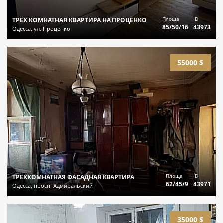
Площа
ID
ТРЁХ КОМНАТНАЯ КВАРТИРА НА ПРОЦЕНКО
85/50/16
43973
Одесса, ул. Проценко
55000 $
Площа
ID
ТРЁХКОМНАТНАЯ ФАСАДНАЯ КВАРТИРА
62/45/9
43971
Одесса, просп. Адмиральский
35000 $