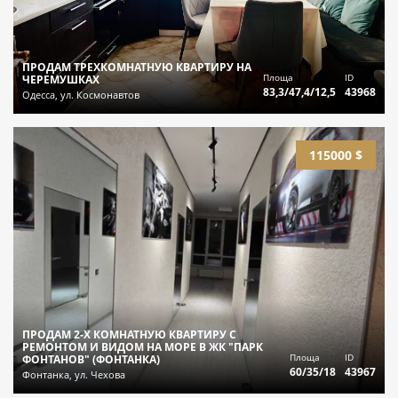
ПРОДАМ ТРЕХКОМНАТНУЮ КВАРТИРУ НА
Площа
ID
ЧЕРЕМУШКАХ
83,3/47,4/12,5
43968
Одесса, ул. Космонавтов
115000 $
ПРОДАМ 2-Х КОМНАТНУЮ КВАРТИРУ С
РЕМОНТОМ И ВИДОМ НА МОРЕ В ЖК "ПАРК
Площа
ID
ФОНТАНОВ" (ФОНТАНКА)
60/35/18
43967
Фонтанка, ул. Чехова