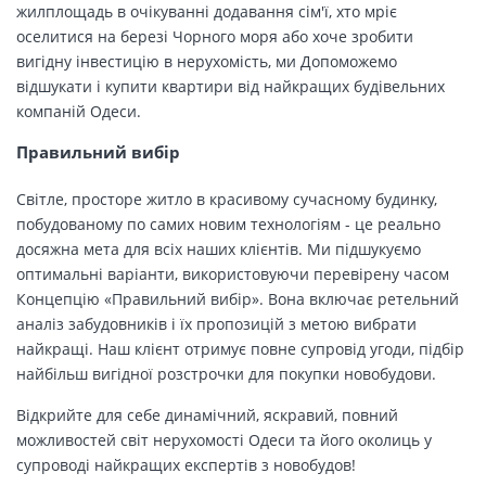
жилплощадь в очікуванні додавання сім'ї, хто мріє
оселитися на березі Чорного моря або хоче зробити
вигідну інвестицію в нерухомість, ми Допоможемо
відшукати і купити квартири від найкращих будівельних
компаній Одеси.
Правильний вибір
Світле, просторе житло в красивому сучасному будинку,
побудованому по самих новим технологіям - це реально
досяжна мета для всіх наших клієнтів. Ми підшукуємо
оптимальні варіанти, використовуючи перевірену часом
Концепцію «Правильний вибір». Вона включає ретельний
аналіз забудовників і їх пропозицій з метою вибрати
найкращі. Наш клієнт отримує повне супровід угоди, підбір
найбільш вигідної розстрочки для покупки новобудови.
Відкрийте для себе динамічний, яскравий, повний
можливостей світ нерухомості Одеси та його околиць у
супроводі найкращих експертів з новобудов!