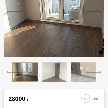
28000
USD
ГРН
$
812000