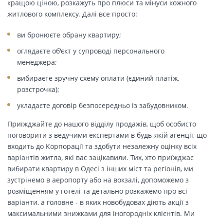
кращою ціною, розкажуть про плюси та мінуси кожного
житлового комплексу. Далі все просто:
ви бронюєте обрану квартиру;
оглядаєте об'єкт у супроводі персонального
менеджера;
вибираєте зручну схему оплати (єдиний платіж,
розстрочка);
укладаєте договір безпосередньо із забудовником.
Приїжджайте до нашого відділу продажів, щоб особисто
поговорити з ведучими експертами в будь-якій агенції, що
входить до Корпорації та здобути незалежну оцінку всіх
варіантів житла, які вас зацікавили. Тих, хто приїжджає
вибирати квартиру в Одесі з інших міст та регіонів, ми
зустрінемо в аеропорту або на вокзалі, допоможемо з
розміщенням у готелі та детально розкажемо про всі
варіанти, а головне - в яких новобудовах діють акції з
максимальними знижками для іногородніх клієнтів. Ми