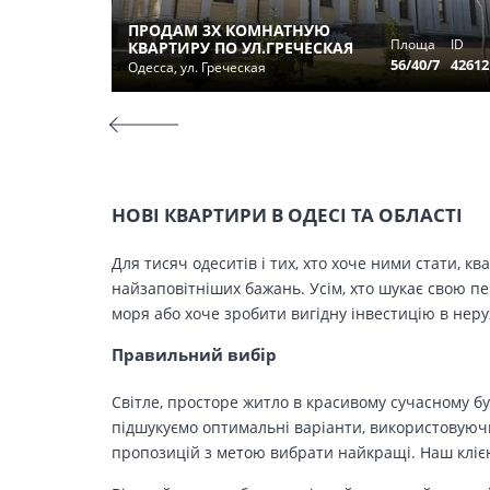
ПРОДАМ 3Х КОМНАТНУЮ
Площа
ID
КВАРТИРУ ПО УЛ.ГРЕЧЕСКАЯ
56/40/7
42612
Одесса, ул. Греческая
НОВІ КВАРТИРИ В ОДЕСІ ТА ОБЛАСТІ
Для тисяч одеситів і тих, хто хоче ними стати, к
найзаповітніших бажань. Усім, хто шукає свою п
моря або хоче зробити вигідну інвестицію в нер
Правильний вибір
Світле, просторе житло в красивому сучасному бу
підшукуємо оптимальні варіанти, використовуючи
пропозицій з метою вибрати найкращі. Наш клієн