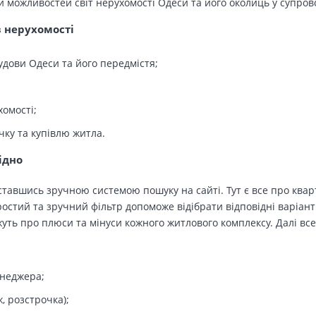
й можливостей світ нерухомості Одеси та його околиць у супров
в нерухомості
удови Одеси та його передмістя;
хомості;
чку та купівлю житла.
ідно
тавшись зручною системою пошуку на сайті. Тут є все про кварт
остий та зручний фільтр допоможе відібрати відповідні варіант
ть про плюси та мінуси кожного житлового комплексу. Далі все
енеджера;
, розстрочка);