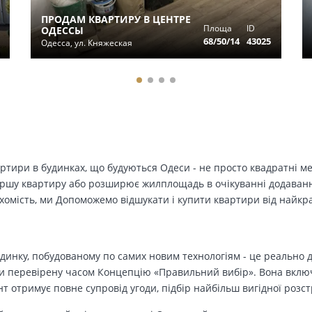
ПРОДАМ КВАРТИРУ В ЦЕНТРЕ
Площа
ID
ОДЕССЫ
68/50/14
43025
Одесса, ул. Княжеская
вартири в будинках, що будуються Одеси - не просто квадратні м
ершу квартиру або розширює жилплощадь в очікуванні додавання 
ухомість, ми Допоможемо відшукати і купити квартири від найк
динку, побудованому по самих новим технологіям - це реально д
 перевірену часом Концепцію «Правильний вибір». Вона включа
т отримує повне супровід угоди, підбір найбільш вигідної розс