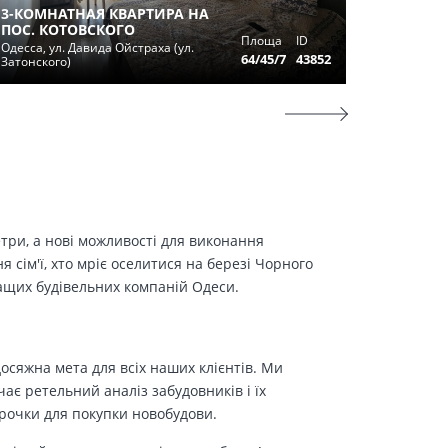
3-КОМНАТНАЯ КВАРТИРА НА
В ПРОД
ПОС. КОТОВСКОГО
Площа
ID
КВАРТИ
Одесса, ул. Давида Ойстраха (ул.
64/45/7
43852
Затонского)
Одесса, 
етри, а нові можливості для виконання
сім'ї, хто мріє оселитися на березі Чорного
ращих будівельних компаній Одеси.
осяжна мета для всіх наших клієнтів. Ми
є ретельний аналіз забудовників і їх
трочки для покупки новобудови.