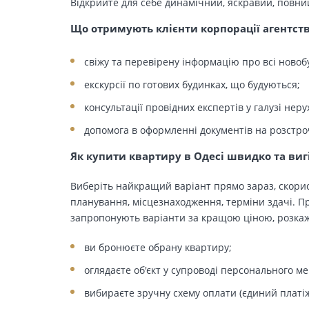
Відкрийте для себе динамічний, яскравий, повни
Що отримують клієнти корпорації агентст
свіжу та перевірену інформацію про всі новоб
екскурсії по готових будинках, що будуються;
консультації провідних експертів у галузі неру
допомога в оформленні документів на розстро
Як купити квартиру в Одесі швидко та виг
Виберіть найкращий варіант прямо зараз, скорис
планування, місцезнаходження, терміни здачі. Пр
запропонують варіанти за кращою ціною, розкажу
ви бронюєте обрану квартиру;
оглядаєте об'єкт у супроводі персонального м
вибираєте зручну схему оплати (єдиний платіж