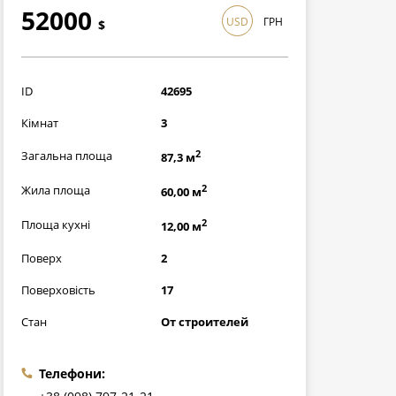
52000
USD
ГРН
$
1508000
грн
ID
42695
Кімнат
3
2
Загальна площа
87,3 м
2
Жила площа
60,00 м
2
Площа кухні
12,00 м
Поверх
2
Поверховість
17
Стан
От строителей
Телефони: