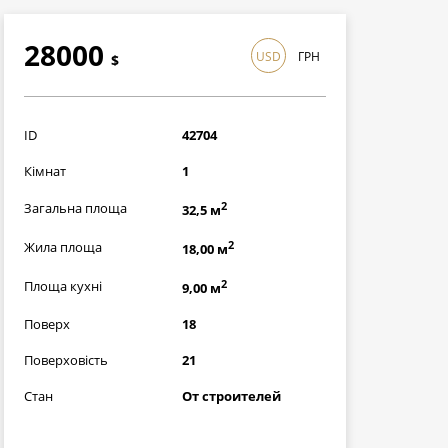
28000
USD
ГРН
$
812000
грн
ID
42704
Кімнат
1
2
Загальна площа
32,5 м
2
Жила площа
18,00 м
2
Площа кухні
9,00 м
Поверх
18
Поверховість
21
Стан
От строителей