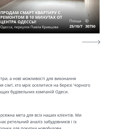
ПРОДАМ СМАРТ КВАРТИРУ С
РЕМОНТОМ В 10 МИНУТАХ ОТ
ОДНОК
Площа
ID
ЦЕНТРА ОДЕССЫ!
ЦЕНТР 
25/10/7
30750
Одесса, переулок Павла Кравцова
Одесса, с
етри, а нові можливості для виконання
сім'ї, хто мріє оселитися на березі Чорного
ращих будівельних компаній Одеси.
осяжна мета для всіх наших клієнтів. Ми
є ретельний аналіз забудовників і їх
трочки для покупки новобудови.