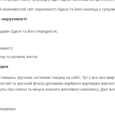
й можливостей світ нерухомості Одеси та його околиць у супров
в нерухомості
удови Одеси та його передмістя;
хомості;
чку та купівлю житла.
ідно
тавшись зручною системою пошуку на сайті. Тут є все про кварт
остий та зручний фільтр допоможе відібрати відповідні варіант
ть про плюси та мінуси кожного житлового комплексу. Далі все
енеджера;