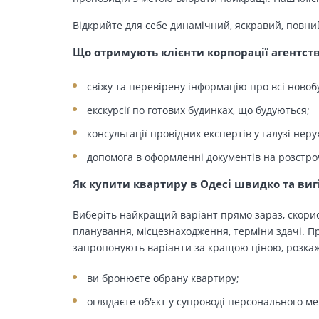
Відкрийте для себе динамічний, яскравий, повни
Що отримують клієнти корпорації агентст
свіжу та перевірену інформацію про всі новоб
екскурсії по готових будинках, що будуються;
консультації провідних експертів у галузі неру
допомога в оформленні документів на розстро
Як купити квартиру в Одесі швидко та виг
Виберіть найкращий варіант прямо зараз, скорис
планування, місцезнаходження, терміни здачі. Пр
запропонують варіанти за кращою ціною, розкажу
ви бронюєте обрану квартиру;
оглядаєте об'єкт у супроводі персонального м