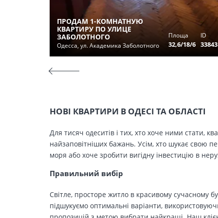
ПРОДАМ 1-КОМНАТНУЮ
КВАРТИРУ ПО УЛИЦЕ
Площа
ID
ЗАБОЛОТНОГО
32,6/18/6
33843
Одесса, ул. Академика Заболотного
НОВІ КВАРТИРИ В ОДЕСІ ТА ОБЛАСТІ
Для тисяч одеситів і тих, хто хоче ними стати, к
найзаповітніших бажань. Усім, хто шукає свою п
моря або хоче зробити вигідну інвестицію в нер
Правильний вибір
Світле, просторе житло в красивому сучасному бу
підшукуємо оптимальні варіанти, використовуючи
пропозицій з метою вибрати найкращі. Наш клієн