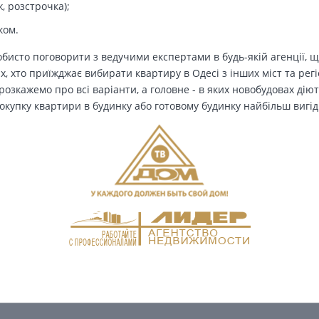
, розстрочка);
ком.
бисто поговорити з ведучими експертами в будь-якій агенції, щ
Тих, хто приїжджає вибирати квартиру в Одесі з інших міст та рег
озкажемо про всі варіанти, а головне - в яких новобудовах дію
окупку квартири в будинку або готовому будинку найбільш вигід