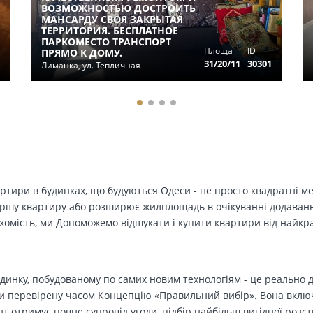
ВОЗМОЖНОСТЬЮ ДОСТРОИТЬ
МАНСАРДУ СВОЯ ЗАКРЫТАЯ
ТЕРРИТОРИЯ. БЕСПЛАТНОЕ
ПАРКОМЕСТО ТРАНСПОРТ
Площа
ID
ПРЯМО К ДОМУ.
31/20/11
30301
Лиманка, ул. Тепличная
вартири в будинках, що будуються Одеси - не просто квадратні м
ершу квартиру або розширює жилплощадь в очікуванні додавання 
ухомість, ми Допоможемо відшукати і купити квартири від найк
динку, побудованому по самих новим технологіям - це реально д
 перевірену часом Концепцію «Правильний вибір». Вона включа
т отримує повне супровід угоди, підбір найбільш вигідної розс