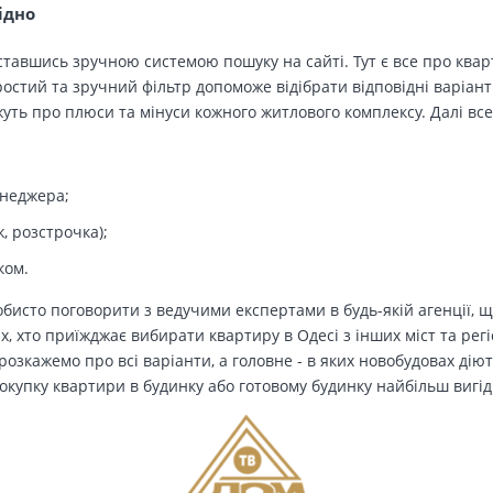
ідно
тавшись зручною системою пошуку на сайті. Тут є все про кварт
остий та зручний фільтр допоможе відібрати відповідні варіант
ть про плюси та мінуси кожного житлового комплексу. Далі все
енеджера;
, розстрочка);
ком.
бисто поговорити з ведучими експертами в будь-якій агенції, щ
Тих, хто приїжджає вибирати квартиру в Одесі з інших міст та рег
озкажемо про всі варіанти, а головне - в яких новобудовах дію
окупку квартири в будинку або готовому будинку найбільш вигід