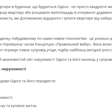
вартири в будинках, що будуються Одеси - не просто квадратні м
ершу квартиру або розширює жилплощадь в очікуванні додавання 
ухомість, ми Допоможемо відшукати і купити квартири від найк
динку, побудованому по самих новим технологіям - це реально д
 перевірену часом Концепцію «Правильний вибір». Вона включа
т отримує повне супровід угоди, підбір найбільш вигідної розс
й можливостей світ нерухомості Одеси та його околиць у супров
в нерухомості
удови Одеси та його передмістя;
хомості;
чку та купівлю житла.