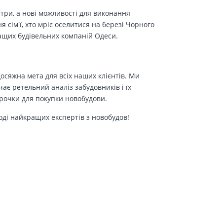
етри, а нові можливості для виконання
сім'ї, хто мріє оселитися на березі Чорного
ращих будівельних компаній Одеси.
осяжна мета для всіх наших клієнтів. Ми
є ретельний аналіз забудовників і їх
трочки для покупки новобудови.
оді найкращих експертів з новобудов!