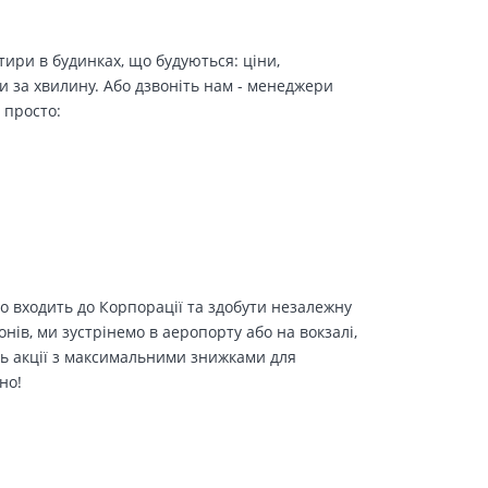
ири в будинках, що будуються: ціни,
и за хвилину. Або дзвоніть нам - менеджери
 просто:
о входить до Корпорації та здобути незалежну
іонів, ми зустрінемо в аеропорту або на вокзалі,
ть акції з максимальними знижками для
но!