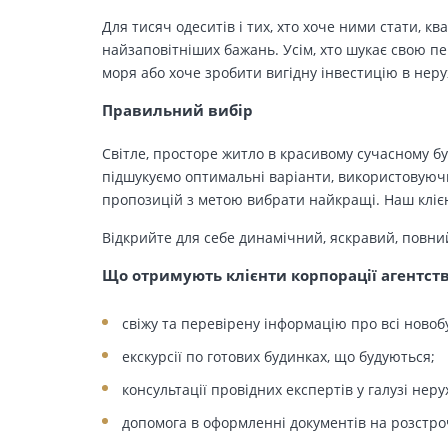
Для тисяч одеситів і тих, хто хоче ними стати, к
найзаповітніших бажань. Усім, хто шукає свою п
моря або хоче зробити вигідну інвестицію в нер
Правильний вибір
Світле, просторе житло в красивому сучасному бу
підшукуємо оптимальні варіанти, використовуючи
пропозицій з метою вибрати найкращі. Наш клієн
Відкрийте для себе динамічний, яскравий, повни
Що отримують клієнти корпорації агентст
свіжу та перевірену інформацію про всі новоб
екскурсії по готових будинках, що будуються;
консультації провідних експертів у галузі неру
допомога в оформленні документів на розстро