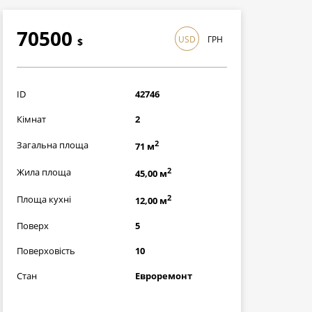
70500
USD
ГРН
$
2044500
грн
ID
42746
Кімнат
2
2
Загальна площа
71 м
2
Жила площа
45,00 м
2
Площа кухні
12,00 м
Поверх
5
Поверховість
10
Стан
Евроремонт