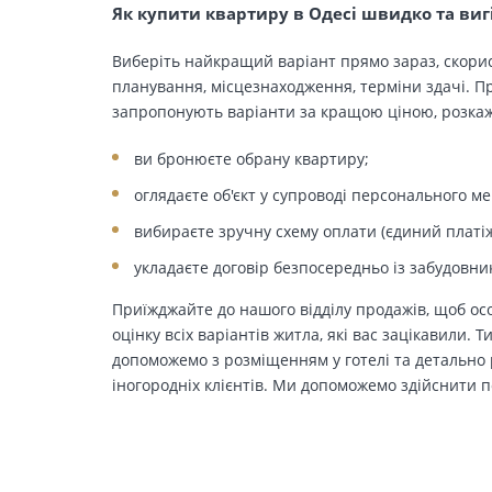
Як купити квартиру в Одесі швидко та виг
Виберіть найкращий варіант прямо зараз, скорис
планування, місцезнаходження, терміни здачі. Пр
запропонують варіанти за кращою ціною, розкажу
ви бронюєте обрану квартиру;
оглядаєте об'єкт у супроводі персонального м
вибираєте зручну схему оплати (єдиний платіж
укладаєте договір безпосередньо із забудовни
Приїжджайте до нашого відділу продажів, щоб осо
оцінку всіх варіантів житла, які вас зацікавили. 
допоможемо з розміщенням у готелі та детально р
іногородніх клієнтів. Ми допоможемо здійснити п