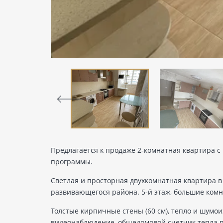
Предлагается к продаже 2-комнатная квартира с 
программы.
Светлая и просторная двухкомнатная квартира в
развивающегося района. 5-й этаж, большие комна
Толстые кирпичные стены (60 см), тепло и шумои
видеонаблюдение, общедомовой счетчик тепла п