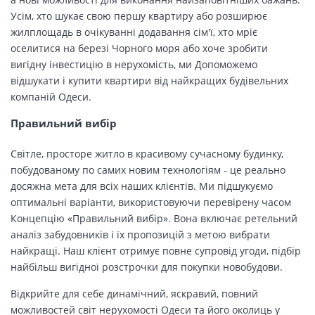
Усім, хто шукає свою першу квартиру або розширює
жилплощадь в очікуванні додавання сім'ї, хто мріє
оселитися на березі Чорного моря або хоче зробити
вигідну інвестицію в нерухомість, ми Допоможемо
відшукати і купити квартири від найкращих будівельних
компаній Одеси.
Правильний вибір
Світле, просторе житло в красивому сучасному будинку,
побудованому по самих новим технологіям - це реально
досяжна мета для всіх наших клієнтів. Ми підшукуємо
оптимальні варіанти, використовуючи перевірену часом
Концепцію «Правильний вибір». Вона включає ретельний
аналіз забудовників і їх пропозицій з метою вибрати
найкращі. Наш клієнт отримує повне супровід угоди, підбір
найбільш вигідної розстрочки для покупки новобудови.
Відкрийте для себе динамічний, яскравий, повний
можливостей світ нерухомості Одеси та його околиць у