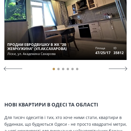
ПРОДАМ ЕВРОДВУШКУ В ЖК "20
Площа
ID
ЖЕМЧУЖИНА" (УЛ.АК.САХАРОВА)
47/25/17
35812
Ліски, ул. Академика Сахарова
НОВІ КВАРТИРИ В ОДЕСІ ТА ОБЛАСТІ
Для тисяч одеситів і тих, хто хоче ними стати, квартири в
будинках, що будуються Одеси - не просто квадратні метри,
а нові можливості для виконання найзаповітніших бажань.