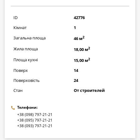
1595000
грн
ID
42776
Кімнат
1
2
Загальна площа
46 м
2
Жила площа
18,00 м
2
Площа кухні
15,00 м
Поверх
14
Поверховість
24
Стан
От строителей
Телефони:
+38 (098) 797-21-21
+38 (095) 797-21-21
+38 (093) 797-21-21