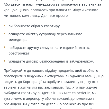
Або дзвоніть нам - менеджери запропонують варіанти за
кращою ціною, розкажуть про плюси та мінуси кожного
житлового комплексу. Далі все просто:
ви бронюєте обрану квартиру;
оглядаєте об'єкт у супроводі персонального
менеджера;
вибираєте зручну схему оплати (єдиний платіж,
розстрочка);
укладаєте договір безпосередньо із забудовником.
Приїжджайте до нашого відділу продажів, щоб особисто
поговорити з ведучими експертами в будь-якій агенції, що
входить до Корпорації та здобути незалежну оцінку всіх
варіантів житла, які вас зацікавили. Тих, хто приїжджає
вибирати квартиру в Одесі з інших міст та регіонів, ми
зустрінемо в аеропорту або на вокзалі, допоможемо з
розміщенням у готелі та детально розкажемо про всі