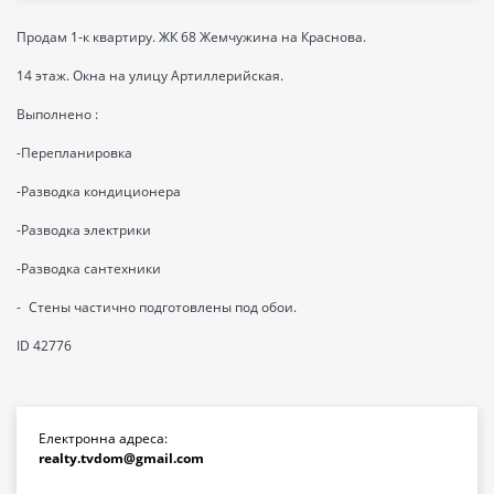
Продам 1-к квартиру. ЖК 68 Жемчужина на Краснова.
14 этаж. Окна на улицу Артиллерийская.
Выполнено :
-Перепланировка
-Разводка кондиционера
-Разводка электрики
-Разводка сантехники
- Стены частично подготовлены под обои.
ID 42776
Електронна адреса:
realty.tvdom@gmail.com