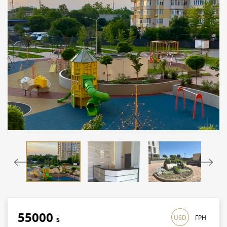
55000
USD
ГРН
$