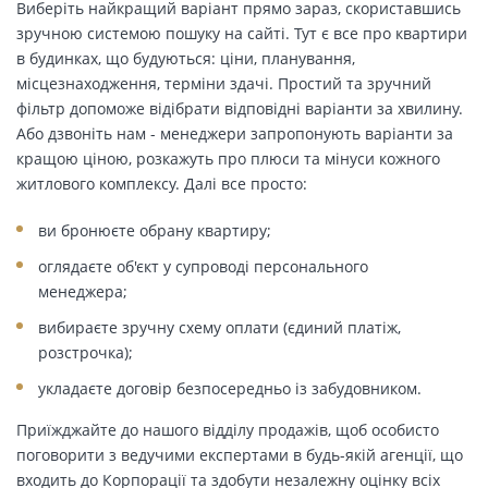
Виберіть найкращий варіант прямо зараз, скориставшись
зручною системою пошуку на сайті. Тут є все про квартири
в будинках, що будуються: ціни, планування,
місцезнаходження, терміни здачі. Простий та зручний
фільтр допоможе відібрати відповідні варіанти за хвилину.
Або дзвоніть нам - менеджери запропонують варіанти за
кращою ціною, розкажуть про плюси та мінуси кожного
житлового комплексу. Далі все просто:
ви бронюєте обрану квартиру;
оглядаєте об'єкт у супроводі персонального
менеджера;
вибираєте зручну схему оплати (єдиний платіж,
розстрочка);
укладаєте договір безпосередньо із забудовником.
Приїжджайте до нашого відділу продажів, щоб особисто
поговорити з ведучими експертами в будь-якій агенції, що
входить до Корпорації та здобути незалежну оцінку всіх