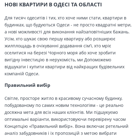
НОВІ КВАРТИРИ В ОДЕСІ ТА ОБЛАСТІ
Для тисяч одеситів і тих, хто хоче ними стати, квартири в
будинках, що будуються Одеси - не просто квадратні метри,
а нові можливості для виконання найзаповітніших бажань.
Усім, хто шукає свою першу квартиру або розширює
жилплощадь в очікуванні додавання сім'ї, хто мріє
оселитися на березі Чорного моря або хоче зробити
вигідну інвестицію в нерухомість, ми Допоможемо
відшукати і купити квартири від найкращих будівельних
компаній Одеси.
Правильний вибір
Світле, просторе житло в красивому сучасному будинку,
побудованому по самих новим технологіям - це реально
досяжна мета для всіх наших клієнтів. Ми підшукуємо
оптимальні варіанти, використовуючи перевірену часом
Концепцію «Правильний вибір». Вона включає ретельний
аналіз забудовників і їх пропозицій з метою вибрати