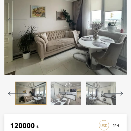
120000
USD
ГРН
$