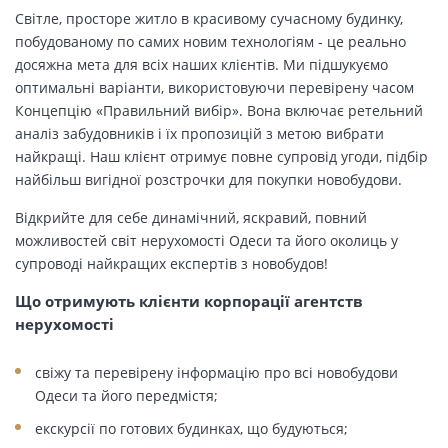
Світле, просторе житло в красивому сучасному будинку,
побудованому по самих новим технологіям - це реально
досяжна мета для всіх наших клієнтів. Ми підшукуємо
оптимальні варіанти, використовуючи перевірену часом
Концепцію «Правильний вибір». Вона включає ретельний
аналіз забудовників і їх пропозицій з метою вибрати
найкращі. Наш клієнт отримує повне супровід угоди, підбір
найбільш вигідної розстрочки для покупки новобудови.
Відкрийте для себе динамічний, яскравий, повний
можливостей світ нерухомості Одеси та його околиць у
супроводі найкращих експертів з новобудов!
Що отримують клієнти корпорації агентств
нерухомості
свіжу та перевірену інформацію про всі новобудови
Одеси та його передмістя;
екскурсії по готових будинках, що будуються;