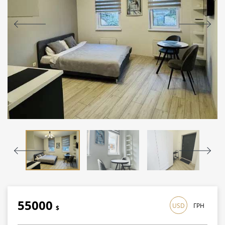
55000
USD
ГРН
$
1595000