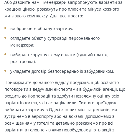
Або дзвоніть нам - менеджери запропонують варіанти за
кращою ціною, розкажуть про плюси та мінуси кожного
житлового комплексу. Далі все просто:
ви бронюєте обрану квартиру;
оглядаєте об'єкт у супроводі персонального
менеджера;
вибираєте зручну схему оплати (єдиний платіж,
розстрочка);
укладаєте договір безпосередньо із забудовником.
Приїжджайте до нашого відділу продажів, щоб особисто
поговорити з ведучими експертами в будь-якій агенції, що
входить до Корпорації та здобути незалежну оцінку всіх
варіантів житла, які вас зацікавили. Тих, хто приїжджає
вибирати квартиру в Одесі з інших міст та регіонів, ми
зустрінемо в аеропорту або на вокзалі, допоможемо з
розміщенням у готелі та детально розкажемо про всі
варіанти, а головне - в яких новобудовах діють акції з