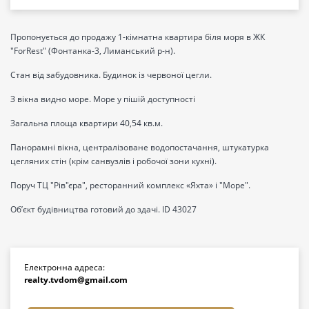
Пропонується до продажу 1-кімнатна квартира біля моря в ЖК
"ForRest" (Фонтанка-3, Лиманський р-н).
Стан від забудовника. Будинок із червоної цегли.
З вікна видно море. Море у пішій доступності
Загальна площа квартири 40,54 кв.м.
Панорамні вікна, централізоване водопостачання, штукатурка
цегляних стін (крім санвузлів і робочої зони кухні).
Поруч ТЦ "Рів"єра", ресторанний комплекс «Яхта» і "Море".
Обʼєкт будівництва готовий до здачі. ID 43027
Електронна адреса:
realty.tvdom@gmail.com