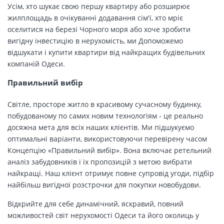
Усім, хто шукає свою першу квартиру або розширює
жилплощадь в очікуванні додавання сім'ї, хто мріє
оселитися на березі Чорного моря або хоче зробити
вигідну інвестицію в нерухомість, ми Допоможемо
відшукати і купити квартири від найкращих будівельних
компаній Одеси.
Правильний вибір
Світле, просторе житло в красивому сучасному будинку,
побудованому по самих новим технологіям - це реально
досяжна мета для всіх наших клієнтів. Ми підшукуємо
оптимальні варіанти, використовуючи перевірену часом
Концепцію «Правильний вибір». Вона включає ретельний
аналіз забудовників і їх пропозицій з метою вибрати
найкращі. Наш клієнт отримує повне супровід угоди, підбір
найбільш вигідної розстрочки для покупки новобудови.
Відкрийте для себе динамічний, яскравий, повний
можливостей світ нерухомості Одеси та його околиць у