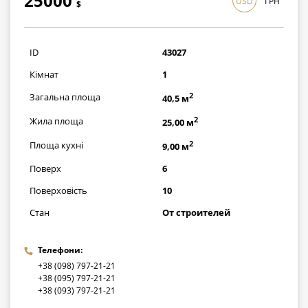
25000
USD
ГРН
$
725000
грн
ID
43027
Кімнат
1
2
Загальна площа
40,5 м
2
Жила площа
25,00 м
2
Площа кухні
9,00 м
Поверх
6
Поверховість
10
Стан
От строителей
Телефони:
+38 (098) 797-21-21
+38 (095) 797-21-21
+38 (093) 797-21-21