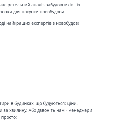
є ретельний аналіз забудовників і їх
трочки для покупки новобудови.
оді найкращих експертів з новобудов!
ири в будинках, що будуються: ціни,
и за хвилину. Або дзвоніть нам - менеджери
 просто: