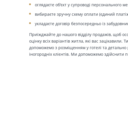
оглядаєте об'єкт у супроводі персонального м
вибираєте зручну схему оплати (єдиний платіж
укладаєте договір безпосередньо із забудовни
Приїжджайте до нашого відділу продажів, щоб осо
оцінку всіх варіантів житла, які вас зацікавили. 
допоможемо з розміщенням у готелі та детально р
іногородніх клієнтів. Ми допоможемо здійснити п