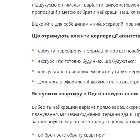
підшукуємо оптимальні варіанти, використовуючи
пропозицій з метою вибрати найкращі. Наш клієн
Відкрийте для себе динамічний, яскравий, повни
Що отримують клієнти корпорації агентст
свіжу та перевірену інформацію про всі новоб
екскурсії по готових будинках, що будуються;
консультації провідних експертів у галузі неру
допомога в оформленні документів на розстро
Як купити квартиру в Одесі швидко та виг
Виберіть найкращий варіант прямо зараз, скорис
планування, місцезнаходження, терміни здачі. Пр
запропонують варіанти за кращою ціною, розкажу
ви бронюєте обрану квартиру;