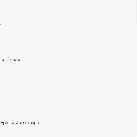
²
 и тёплая
ккуратная квартира