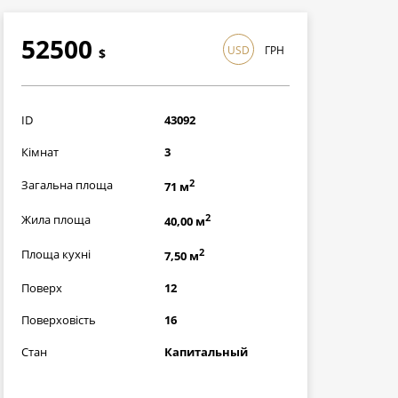
52500
USD
ГРН
$
1522500
грн
ID
43092
Кімнат
3
2
Загальна площа
71 м
2
Жила площа
40,00 м
2
Площа кухні
7,50 м
Поверх
12
Поверховість
16
Стан
Капитальный