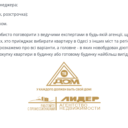
енеджера;
, розстрочка);
ком.
бисто поговорити з ведучими експертами в будь-якій агенції, щ
Тих, хто приїжджає вибирати квартиру в Одесі з інших міст та рег
озкажемо про всі варіанти, а головне - в яких новобудовах дію
окупку квартири в будинку або готовому будинку найбільш вигід