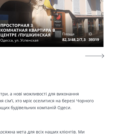
ПРОСТОРНАЯ 3
ПРОДАМ
КОМНАТНАЯ КВАРТИРА В
КВАРТИ
Площа
ID
ЦЕНТРЕ /ПУШКИНСКАЯ
ГИМНА
82,3/48,2/7,3
39319
Одесса, ул. Успенская
Одесса, у
етри, а нові можливості для виконання
сім'ї, хто мріє оселитися на березі Чорного
ращих будівельних компаній Одеси.
осяжна мета для всіх наших клієнтів. Ми