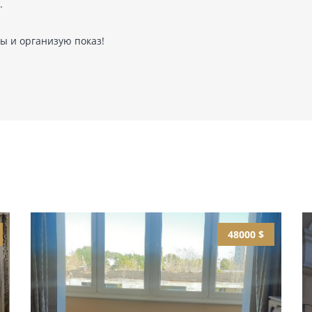
.
ы и организую показ!
48000 $