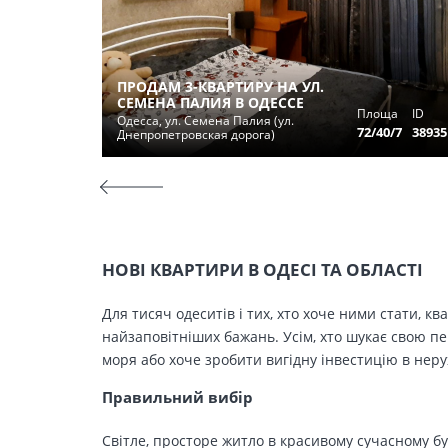
ПРОДАМ 3-КВАРТИРУ НА УЛ.
СЕМЕНА ПАЛИЯ В ОДЕССЕ
Площа
ID
Одесса, ул. Семена Палия (ул.
72/40/7
38935
Днепропетровская дорога)
НОВІ КВАРТИРИ В ОДЕСІ ТА ОБЛАСТІ
Для тисяч одеситів і тих, хто хоче ними стати, к
найзаповітніших бажань. Усім, хто шукає свою п
моря або хоче зробити вигідну інвестицію в нер
Правильний вибір
Світле, просторе житло в красивому сучасному бу