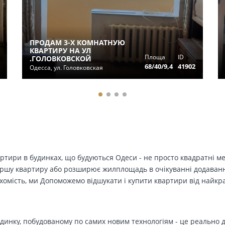
ПРОДАМ 3-Х КОМНАТНУЮ
КВАРТИРУ НА УЛ
Площа
ID
.ГОЛОВКОВСКОЙ
68/40/9,4
41902
Одесса, ул. Головковская
вартири в будинках, що будуються Одеси - не просто квадратні м
ершу квартиру або розширює жилплощадь в очікуванні додавання 
ухомість, ми Допоможемо відшукати і купити квартири від найк
динку, побудованому по самих новим технологіям - це реально д