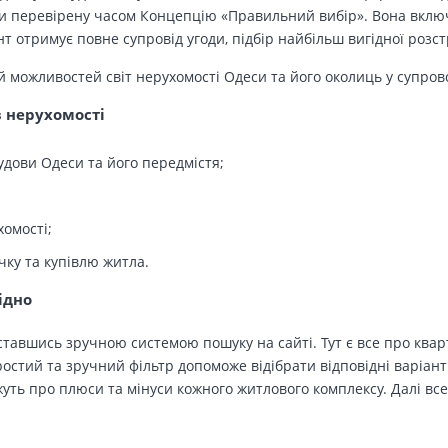
 перевірену часом Концепцію «Правильний вибір». Вона включа
т отримує повне супровід угоди, підбір найбільш вигідної розс
й можливостей світ нерухомості Одеси та його околиць у супров
в нерухомості
удови Одеси та його передмістя;
хомості;
чку та купівлю житла.
ідно
тавшись зручною системою пошуку на сайті. Тут є все про кварт
остий та зручний фільтр допоможе відібрати відповідні варіант
ть про плюси та мінуси кожного житлового комплексу. Далі все