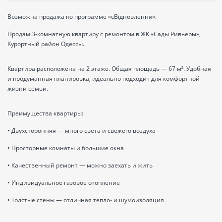
Возможна продажа по программе «єВідновлення».
Продам 3-комнатную квартиру с ремонтом в ЖК «Сады Ривьеры»,
Курортный район Одессы.
Квартира расположена на 2 этаже. Общая площадь — 67 м². Удобная
и продуманная планировка, идеально подходит для комфортной
жизни семьи.
Преимущества квартиры:
• Двухсторонняя — много света и свежего воздуха
• Просторные комнаты и большие окна
• Качественный ремонт — можно заехать и жить
• Индивидуальное газовое отопление
• Толстые стены — отличная тепло- и шумоизоляция