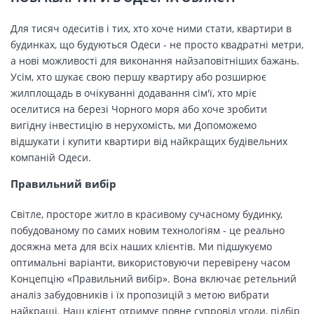
Для тисяч одеситів і тих, хто хоче ними стати, квартири в
будинках, що будуються Одеси - не просто квадратні метри,
а нові можливості для виконання найзаповітніших бажань.
Усім, хто шукає свою першу квартиру або розширює
жилплощадь в очікуванні додавання сім'ї, хто мріє
оселитися на березі Чорного моря або хоче зробити
вигідну інвестицію в нерухомість, ми Допоможемо
відшукати і купити квартири від найкращих будівельних
компаній Одеси.
Правильний вибір
Світле, просторе житло в красивому сучасному будинку,
побудованому по самих новим технологіям - це реально
досяжна мета для всіх наших клієнтів. Ми підшукуємо
оптимальні варіанти, використовуючи перевірену часом
Концепцію «Правильний вибір». Вона включає ретельний
аналіз забудовників і їх пропозицій з метою вибрати
найкращі. Наш клієнт отримує повне супровід угоди, підбір