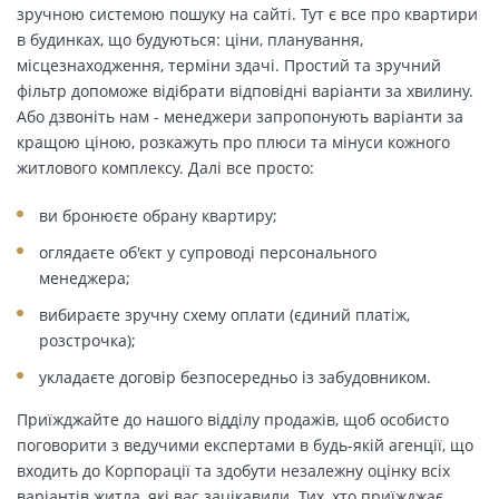
зручною системою пошуку на сайті. Тут є все про квартири
в будинках, що будуються: ціни, планування,
місцезнаходження, терміни здачі. Простий та зручний
фільтр допоможе відібрати відповідні варіанти за хвилину.
Або дзвоніть нам - менеджери запропонують варіанти за
кращою ціною, розкажуть про плюси та мінуси кожного
житлового комплексу. Далі все просто:
ви бронюєте обрану квартиру;
оглядаєте об'єкт у супроводі персонального
менеджера;
вибираєте зручну схему оплати (єдиний платіж,
розстрочка);
укладаєте договір безпосередньо із забудовником.
Приїжджайте до нашого відділу продажів, щоб особисто
поговорити з ведучими експертами в будь-якій агенції, що
входить до Корпорації та здобути незалежну оцінку всіх
варіантів житла, які вас зацікавили. Тих, хто приїжджає