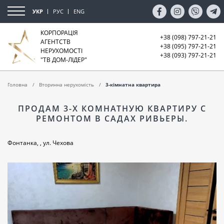
УКР
РУС
ENG
КОРПОРАЦІЯ
+38 (098) 797-21-21
АГЕНТСТВ
+38 (095) 797-21-21
НЕРУХОМОСТІ
+38 (093) 797-21-21
"ТВ ДОМ-ЛІДЕР"
Головна
Вторинна нерухомість
3-кімнатна квартира
ПРОДАМ 3-Х КОМНАТНУЮ КВАРТИРУ С
РЕМОНТОМ В САДАХ РИВЬЕРЫ.
Фонтанка, , ул. Чехова