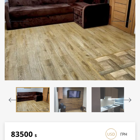
83500
USD
ГРН
$