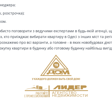
енеджера;
, розстрочка);
ком.
бисто поговорити з ведучими експертами в будь-якій агенції, щ
Тих, хто приїжджає вибирати квартиру в Одесі з інших міст та рег
озкажемо про всі варіанти, а головне - в яких новобудовах дію
окупку квартири в будинку або готовому будинку найбільш вигід