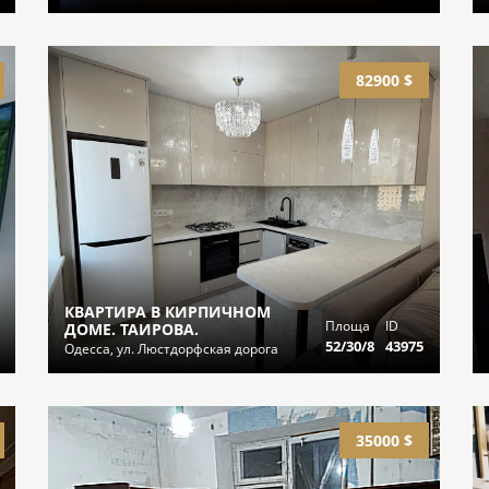
82900 $
КВАРТИРА В КИРПИЧНОМ
Площа
ID
ДОМЕ. ТАИРОВА.
52/30/8
43975
Одесса, ул. Люстдорфская дорога
35000 $