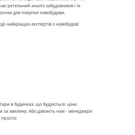
є ретельний аналіз забудовників і їх
трочки для покупки новобудови.
оді найкращих експертів з новобудов!
ири в будинках, що будуються: ціни,
и за хвилину. Або дзвоніть нам - менеджери
 просто: