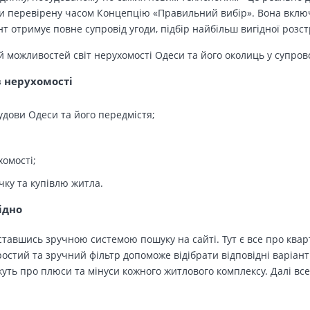
 перевірену часом Концепцію «Правильний вибір». Вона включа
т отримує повне супровід угоди, підбір найбільш вигідної розс
й можливостей світ нерухомості Одеси та його околиць у супров
в нерухомості
удови Одеси та його передмістя;
хомості;
чку та купівлю житла.
ідно
тавшись зручною системою пошуку на сайті. Тут є все про кварт
остий та зручний фільтр допоможе відібрати відповідні варіант
ть про плюси та мінуси кожного житлового комплексу. Далі все