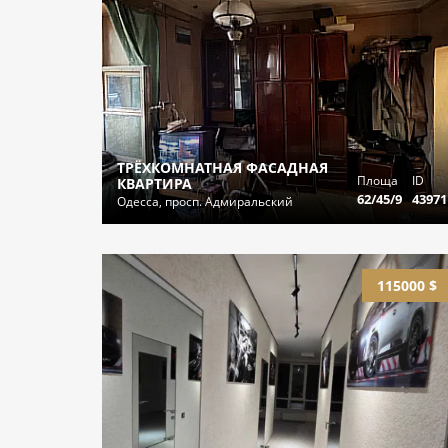
ТРЁХКОМНАТНАЯ ФАСАДНАЯ
Площа
ID
КВАРТИРА
62/45/9
43971
Одесса, просп. Адмиральский
115000 $