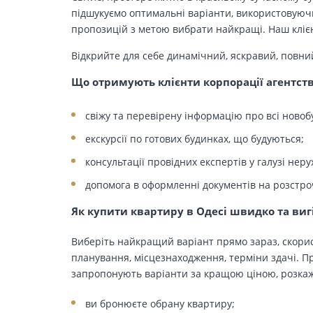
підшукуємо оптимальні варіанти, використовуючи
пропозицій з метою вибрати найкращі. Наш клієн
Відкрийте для себе динамічний, яскравий, повни
Що отримують клієнти корпорації агентст
свіжу та перевірену інформацію про всі новоб
екскурсії по готових будинках, що будуються;
консультації провідних експертів у галузі неру
допомога в оформленні документів на розстро
Як купити квартиру в Одесі швидко та виг
Виберіть найкращий варіант прямо зараз, скорис
планування, місцезнаходження, терміни здачі. Пр
запропонують варіанти за кращою ціною, розкажу
ви бронюєте обрану квартиру;