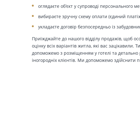
оглядаєте об'єкт у супроводі персонального м
вибираєте зручну схему оплати (єдиний платіж
укладаєте договір безпосередньо із забудовни
Приїжджайте до нашого відділу продажів, щоб осо
оцінку всіх варіантів житла, які вас зацікавили. 
допоможемо з розміщенням у готелі та детально р
іногородніх клієнтів. Ми допоможемо здійснити п