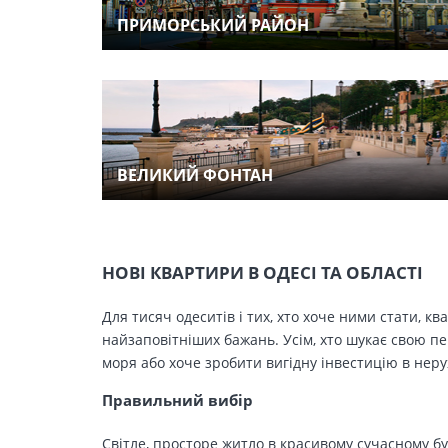
ПРИМОРСЬКИЙ РАЙОН
ВЕЛИКИЙ ФОНТАН
НОВІ КВАРТИРИ В ОДЕСІ ТА ОБЛАСТІ
Для тисяч одеситів і тих, хто хоче ними стати, к
найзаповітніших бажань. Усім, хто шукає свою п
моря або хоче зробити вигідну інвестицію в нер
Правильний вибір
Світле, просторе житло в красивому сучасному бу