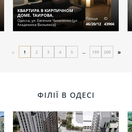
КВАРТИРА В КИРПИЧНОМ
ДОМЕ. ТАИРОВА.
Площа
ID
Одесса, ул. Евгения Чикаленко (ул.
46/20/12
43966
Академика Вильямса)
«
»
1
2
3
4
5
…
199
200
ФІЛІЇ В ОДЕСІ