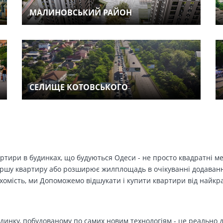
МАЛИНОВСЬКИЙ РАЙОН
СЕЛИЩЕ КОТОВСЬКОГО
вартири в будинках, що будуються Одеси - не просто квадратні м
ершу квартиру або розширює жилплощадь в очікуванні додавання 
ухомість, ми Допоможемо відшукати і купити квартири від найк
динку, побудованому по самих новим технологіям - це реально д