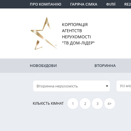
ПРО КОМПАНІЮ
ГАРЯЧА СІМКА
ФІЛІЇ
RE2
КОРПОРАЦІЯ
АГЕНТСТВ
НЕРУХОМОСТІ
"ТВ ДОМ-ЛІДЕР"
НОВОБУДОВИ
ВТОРИННА
Усі мі
КІЛЬКІСТЬ КІМНАТ
1
2
3
4+