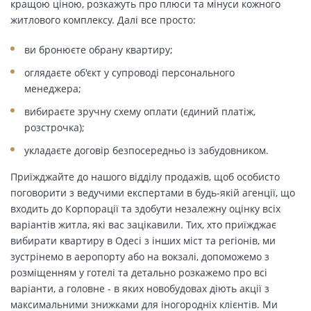
кращою ціною, розкажуть про плюси та мінуси кожного
житлового комплексу. Далі все просто:
ви бронюєте обрану квартиру;
оглядаєте об'єкт у супроводі персонального
менеджера;
вибираєте зручну схему оплати (єдиний платіж,
розстрочка);
укладаєте договір безпосередньо із забудовником.
Приїжджайте до нашого відділу продажів, щоб особисто
поговорити з ведучими експертами в будь-якій агенції, що
входить до Корпорації та здобути незалежну оцінку всіх
варіантів житла, які вас зацікавили. Тих, хто приїжджає
вибирати квартиру в Одесі з інших міст та регіонів, ми
зустрінемо в аеропорту або на вокзалі, допоможемо з
розміщенням у готелі та детально розкажемо про всі
варіанти, а головне - в яких новобудовах діють акції з
максимальними знижками для іногородніх клієнтів. Ми