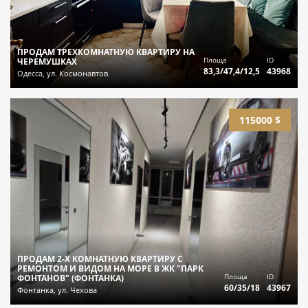
ПРОДАМ ТРЕХКОМНАТНУЮ КВАРТИРУ НА
Площа
ID
ЧЕРЕМУШКАХ
83,3/47,4/12,5
43968
Одесса, ул. Космонавтов
115000 $
ПРОДАМ 2-Х КОМНАТНУЮ КВАРТИРУ С
РЕМОНТОМ И ВИДОМ НА МОРЕ В ЖК "ПАРК
Площа
ID
ФОНТАНОВ" (ФОНТАНКА)
60/35/18
43967
Фонтанка, ул. Чехова