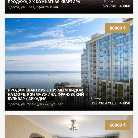
Площа
ID
ПРОДАЖА, 2-Х КОМНАТНАЯ КВАРТИРА
57/35/8
43960
Одесса, ул. Среднефонтанская
80000 $
ПРОДАМ КВАРТИРУ С ПРЯМЫМ ВИДОМ
НА МОРЕ, 9 ЖЕМЧУЖИНА, ФРАНУЗСКИЙ
Площа
ID
БУЛЬВАР / АРКАДИЯ
39,6/18,4/12,3
43958
Одесса, ул. Французский бульвар
68000 $