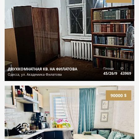
Площа
ID
ДВУХКОМНАТНАЯ КВ. НА ФИЛАТОВА
45/26/9
43969
Одесса, ул. Академика Филатова
90000 $