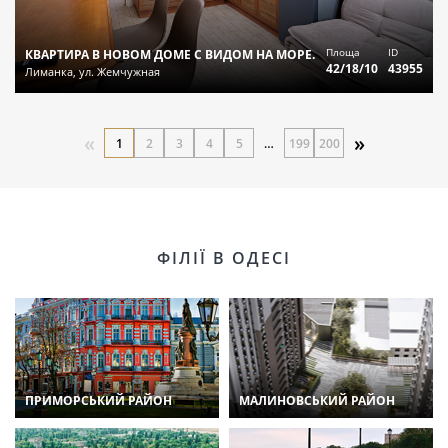
Площа
ID
КВАРТИРА В НОВОМ ДОМЕ С ВИДОМ НА МОРЕ.
42/18/10
43955
Лиманка, ул. Жемчужная
«
»
1
2
3
4
5
…
199
200
ФІЛІЇ В ОДЕСІ
ПРИМОРСЬКИЙ РАЙОН
МАЛИНОВСЬКИЙ РАЙОН