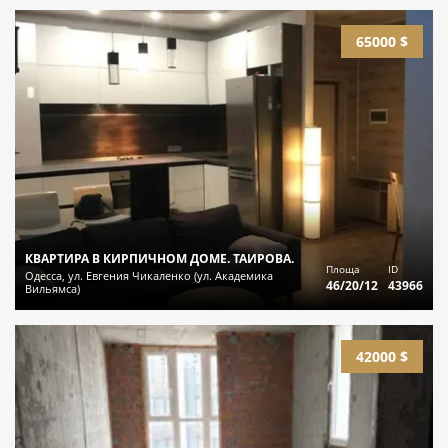
65000 $
КВАРТИРА В КИРПИЧНОМ ДОМЕ. ТАИРОВА.
Площа
ID
Одесса, ул. Евгения Чикаленко (ул. Академика
46/20/12
43966
Вильямса)
42000 $