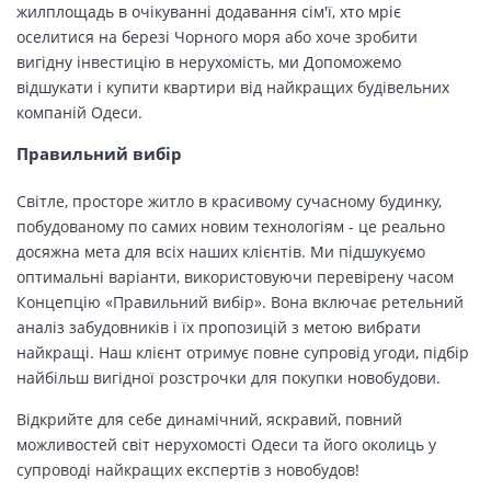
жилплощадь в очікуванні додавання сім'ї, хто мріє
оселитися на березі Чорного моря або хоче зробити
вигідну інвестицію в нерухомість, ми Допоможемо
відшукати і купити квартири від найкращих будівельних
компаній Одеси.
Правильний вибір
Світле, просторе житло в красивому сучасному будинку,
побудованому по самих новим технологіям - це реально
досяжна мета для всіх наших клієнтів. Ми підшукуємо
оптимальні варіанти, використовуючи перевірену часом
Концепцію «Правильний вибір». Вона включає ретельний
аналіз забудовників і їх пропозицій з метою вибрати
найкращі. Наш клієнт отримує повне супровід угоди, підбір
найбільш вигідної розстрочки для покупки новобудови.
Відкрийте для себе динамічний, яскравий, повний
можливостей світ нерухомості Одеси та його околиць у
супроводі найкращих експертів з новобудов!