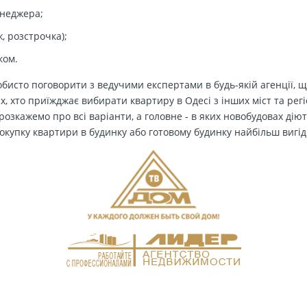
енеджера;
, розстрочка);
ком.
бисто поговорити з ведучими експертами в будь-якій агенції, щ
Тих, хто приїжджає вибирати квартиру в Одесі з інших міст та рег
озкажемо про всі варіанти, а головне - в яких новобудовах дію
окупку квартири в будинку або готовому будинку найбільш вигід