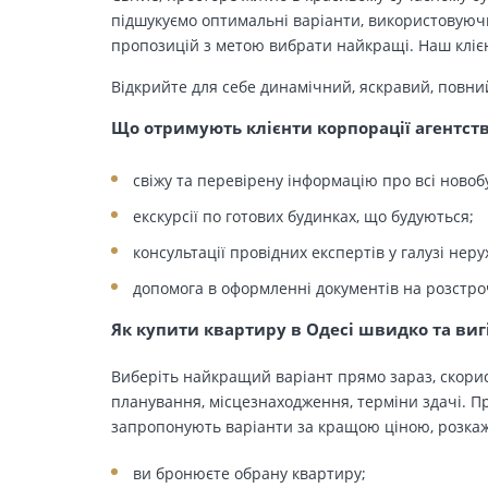
підшукуємо оптимальні варіанти, використовуючи
пропозицій з метою вибрати найкращі. Наш клієн
Відкрийте для себе динамічний, яскравий, повни
Що отримують клієнти корпорації агентст
свіжу та перевірену інформацію про всі новоб
екскурсії по готових будинках, що будуються;
консультації провідних експертів у галузі неру
допомога в оформленні документів на розстро
Як купити квартиру в Одесі швидко та виг
Виберіть найкращий варіант прямо зараз, скорис
планування, місцезнаходження, терміни здачі. Пр
запропонують варіанти за кращою ціною, розкажу
ви бронюєте обрану квартиру;