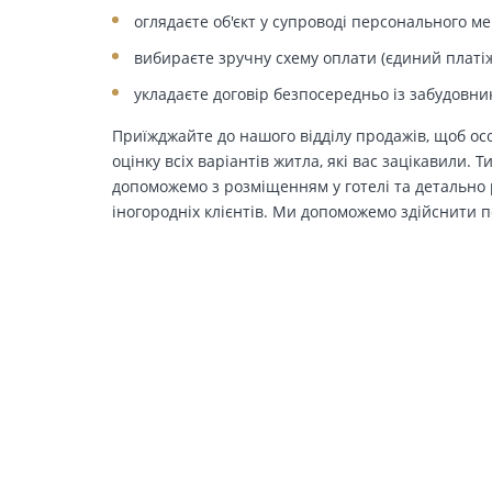
оглядаєте об'єкт у супроводі персонального м
вибираєте зручну схему оплати (єдиний платіж
укладаєте договір безпосередньо із забудовни
Приїжджайте до нашого відділу продажів, щоб осо
оцінку всіх варіантів житла, які вас зацікавили. 
допоможемо з розміщенням у готелі та детально р
іногородніх клієнтів. Ми допоможемо здійснити п