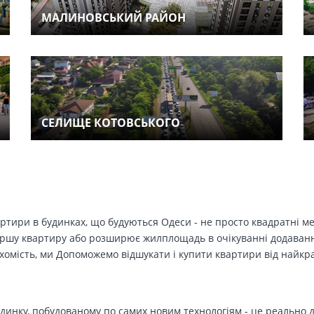
МАЛИНОВСЬКИЙ РАЙОН
СЕЛИЩЕ КОТОВСЬКОГО
вартири в будинках, що будуються Одеси - не просто квадратні м
ершу квартиру або розширює жилплощадь в очікуванні додавання 
ухомість, ми Допоможемо відшукати і купити квартири від найк
динку, побудованому по самих новим технологіям - це реально д