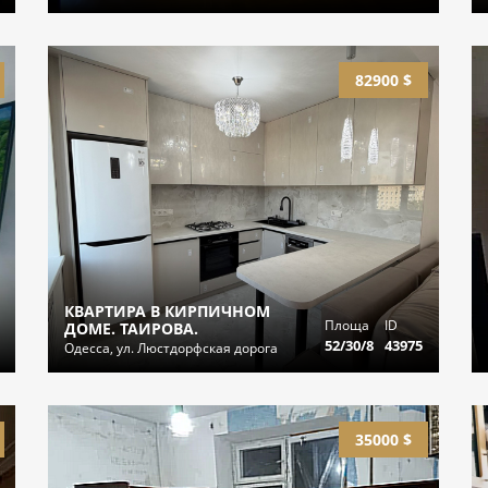
82900 $
КВАРТИРА В КИРПИЧНОМ
Площа
ID
ДОМЕ. ТАИРОВА.
52/30/8
43975
Одесса, ул. Люстдорфская дорога
35000 $