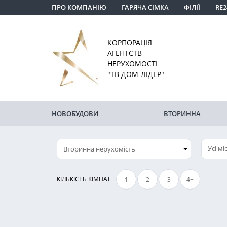
ПРО КОМПАНІЮ
ГАРЯЧА СІМКА
ФІЛІЇ
RE2
КОРПОРАЦІЯ
АГЕНТСТВ
НЕРУХОМОСТІ
"ТВ ДОМ-ЛІДЕР"
НОВОБУДОВИ
ВТОРИННА
Усі мі
КІЛЬКІСТЬ КІМНАТ
1
2
3
4+