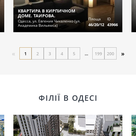
КВАРТИРА В КИРПИЧНОМ
ДОМЕ. ТАИРОВА.
Площа
ID
Одесса, ул. Евгения Чикаленко (ул.
46/20/12
43966
Академика Вильямса)
«
»
1
2
3
4
5
…
199
200
ФІЛІЇ В ОДЕСІ