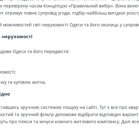
 перевірену часом Концепцію «Правильний вибір». Вона включа
т отримує повне супровід угоди, підбір найбільш вигідної розс
й можливостей світ нерухомості Одеси та його околиць у супров
в нерухомості
удови Одеси та його передмістя;
хомості;
чку та купівлю житла.
ідно
тавшись зручною системою пошуку на сайті. Тут є все про кварт
остий та зручний фільтр допоможе відібрати відповідні варіант
ть про плюси та мінуси кожного житлового комплексу. Далі все