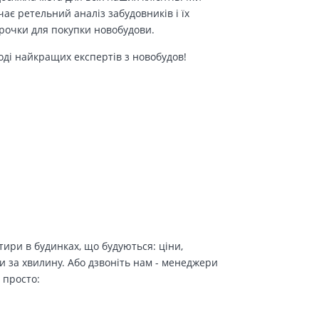
є ретельний аналіз забудовників і їх
трочки для покупки новобудови.
оді найкращих експертів з новобудов!
ири в будинках, що будуються: ціни,
и за хвилину. Або дзвоніть нам - менеджери
 просто: