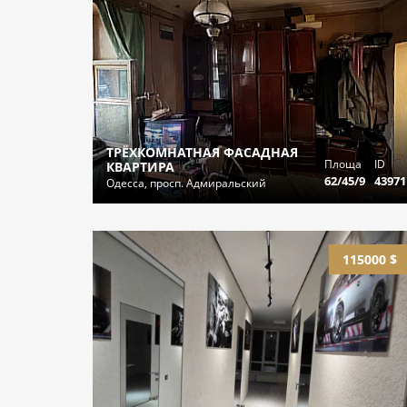
ТРЁХКОМНАТНАЯ ФАСАДНАЯ
Площа
ID
КВАРТИРА
62/45/9
43971
Одесса, просп. Адмиральский
115000 $