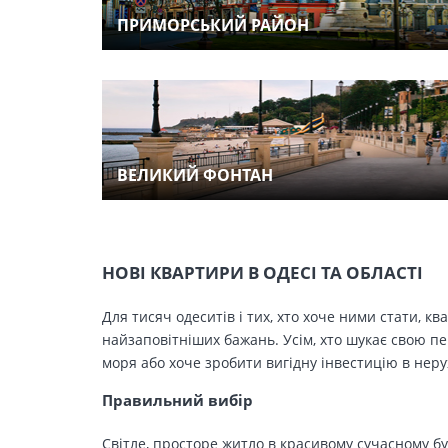
ПРИМОРСЬКИЙ РАЙОН
ВЕЛИКИЙ ФОНТАН
НОВІ КВАРТИРИ В ОДЕСІ ТА ОБЛАСТІ
Для тисяч одеситів і тих, хто хоче ними стати, к
найзаповітніших бажань. Усім, хто шукає свою п
моря або хоче зробити вигідну інвестицію в нер
Правильний вибір
Світле, просторе житло в красивому сучасному бу